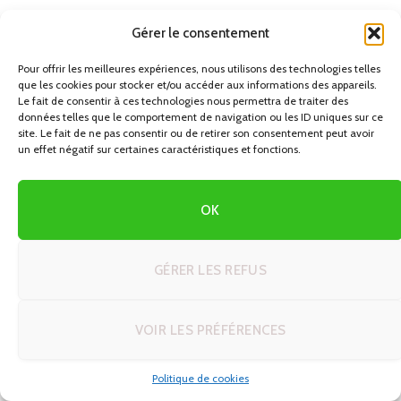
Gérer le consentement
Préparation étape par étape
Pour offrir les meilleures expériences, nous utilisons des technologies telles
1.
Préparer les feuilles
: Si vous utilisez des feuilles de maïs,
que les cookies pour stocker et/ou accéder aux informations des appareils.
Le fait de consentir à ces technologies nous permettra de traiter des
faites-les tremper dans de l’eau chaude pendant 30
données telles que le comportement de navigation ou les ID uniques sur ce
minutes environ pour les assouplir. Égouttez-les ensuite
site. Le fait de ne pas consentir ou de retirer son consentement peut avoir
un effet négatif sur certaines caractéristiques et fonctions.
et séchez-les légèrement.
2.
Préparer le poulet
: Faites cuire le poulet dans de l’eau
OK
avec un peu de sel, un morceau d’oignon et une feuille de
laurier si vous en avez. Une fois cuit, effilochez la viande à
la fourchette. Mélangez-la avec votre sauce tomate-
GÉRER LES REFUS
piment, de manière à obtenir une garniture bien enrobée
mais pas noyée.
VOIR LES PRÉFÉRENCES
3.
Préparer la pâte de maïs
: Mélangez la farine de maïs
avec du sel et la matière grasse. Ajoutez progressivement
Politique de cookies