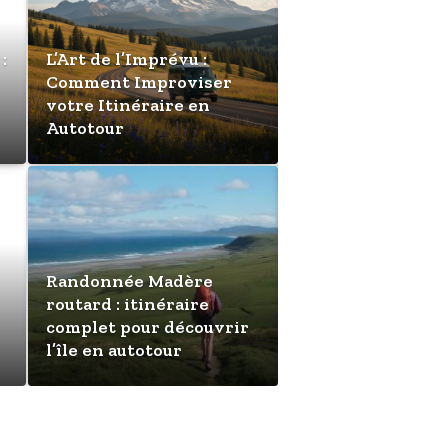
:
L’Art de l’Imprévu :
Comment Improviser
votre Itinéraire en
Autotour
Autotour And
Randonnée Madère
Voyage : déc
routard : itinéraire
lignes pour 
complet pour découvrir
mauvaise su
l’île en autotour