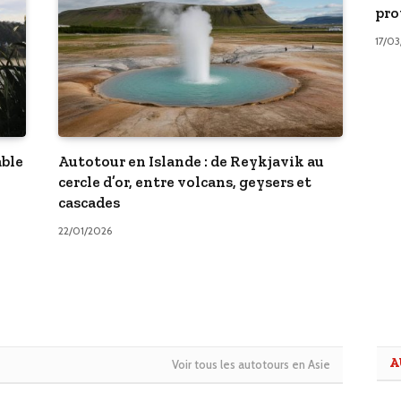
pro
17/0
able
Autotour en Islande : de Reykjavik au
cercle d’or, entre volcans, geysers et
cascades
22/01/2026
A
Voir tous les autotours en Asie