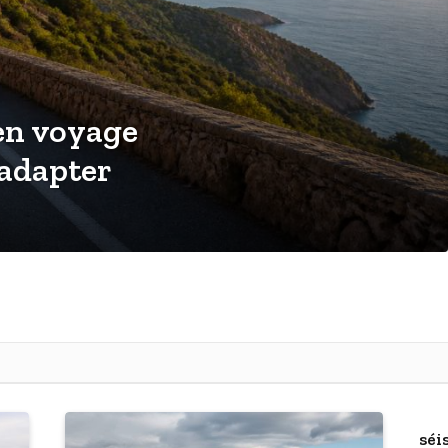
 en voyage
 adapter
séi