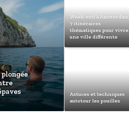
Week-end à Amsterdam 
7 itinéraires
thématiques pour vivre
une ville différente
e plongée
ntre
 épaves
Astuces et techniques
autotour les pouilles