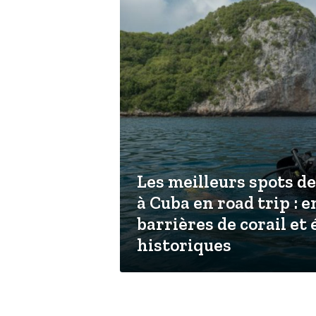
 de voyage en
iable conseils et
Les meilleurs spots d
Portugal sur la
à Cuba en road trip : e
 visualiser les
barrières de corail et
s incontournables
historiques
oup d’œil