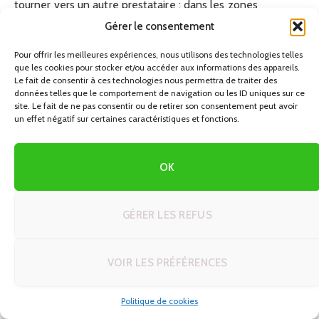
tourner vers un autre prestataire : dans les zones
touristiques, il existe toujours une alternative.
Gérer le consentement
Pour offrir les meilleures expériences, nous utilisons des technologies telles
Culture du pourboire et petites dépenses
que les cookies pour stocker et/ou accéder aux informations des appareils.
Le fait de consentir à ces technologies nous permettra de traiter des
données telles que le comportement de navigation ou les ID uniques sur ce
Le pourboire n’est pas obligatoire mais il est apprécié.
site. Le fait de ne pas consentir ou de retirer son consentement peut avoir
Dans la pratique, vous pouvez :
un effet négatif sur certaines caractéristiques et fonctions.
Laisser quelques pièces pour un bon service dans un
OK
petit restaurant
Arrondir au billet supérieur pour des services comme
GÉRER LES REFUS
taxi, massage, petit dépannage
Prévoir un pourboire un peu plus conséquent pour un
guide ou chauffeur privé sur une journée
VOIR LES PRÉFÉRENCES
Avoir toujours sur vous des billets de 20 et 50 THB facilite
Politique de cookies
ces petites dépenses. Lors de votre change ou de vos