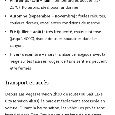
Printemps (avril – juin)
: températures douces (15-
25°C), floraisons, idéal pour randonner
Automne (septembre – novembre)
: foules réduites,
couleurs dorées, excellentes conditions de marche
Été (juillet – août)
: très fréquenté, chaleur intense
(jusqu’à 40°C), risque de crues soudaines dans les
canyons
Hiver (décembre – mars)
: ambiance magique avec la
neige sur les falaises rouges, certains sentiers peuvent
être fermés
Transport et accès
Depuis Las Vegas (environ 2h30 de route) ou Salt Lake
City (environ 4h30), le parc est facilement accessible en
voiture. Durant la haute saison, les véhicules privés sont
interdits dans Zion Canyon : un
système de navettes