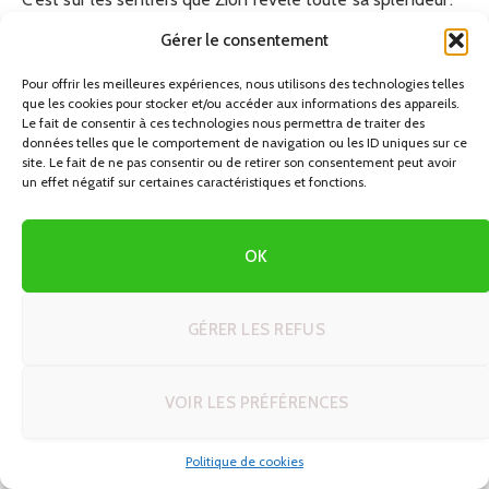
Voici les itinéraires à ne manquer sous aucun prétexte.
Gérer le consentement
Pour offrir les meilleures expériences, nous utilisons des technologies telles
Angels Landing — Le Sentier des Sommets
que les cookies pour stocker et/ou accéder aux informations des appareils.
Le fait de consentir à ces technologies nous permettra de traiter des
Probablement la randonnée la plus célèbre du parc,
données telles que le comportement de navigation ou les ID uniques sur ce
site. Le fait de ne pas consentir ou de retirer son consentement peut avoir
Angels Landing culmine à
1 765 mètres
d’altitude. Le
un effet négatif sur certaines caractéristiques et fonctions.
parcours de 8 km aller-retour (dénivelé : +488 m)
comporte une section finale spectaculaire où l’on
OK
progresse en s’aidant de chaînes métalliques ancrées dans
la roche. Depuis 2022, un
système de permis
est
obligatoire pour accéder au sommet (tirage au sort sur
GÉRER LES REFUS
recreation.gov). Les vues à 360° sur Zion Canyon sont à
couper le souffle.
VOIR LES PRÉFÉRENCES
The Narrows — Randonnée dans la Rivière
Politique de cookies
Une expérience unique en son genre : on marche