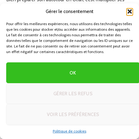
chances de vivre une expérience sans accroc. Voici les
Gérer le consentement
points essentiels à ne pas négliger :
Pour offrir les meilleures expériences, nous utilisons des technologies telles
que les cookies pour stocker et/ou accéder aux informations des appareils.
America the Beautiful Pass
: à 80 $ par véhicule, ce
Le fait de consentir à ces technologies nous permettra de traiter des
données telles que le comportement de navigation ou les ID uniques sur ce
pass annuel donne accès à l’ensemble des parcs
site. Le fait de ne pas consentir ou de retirer son consentement peut avoir
nationaux américains. Il s’amortit dès la troisième entrée
un effet négatif sur certaines caractéristiques et fonctions.
en Utah.
Réservations anticipées
: certains sentiers (Angel’s
OK
Landing, The Wave) nécessitent des permis tirés au
sort. Consultez le site Recreation.gov plusieurs mois à
GÉRER LES REFUS
l’avance.
Carburant et ravitaillement
: entre les parcs, les
stations-service peuvent être espacées de plus de 100
VOIR LES PRÉFÉRENCES
km. Faites le plein dès que possible et emportez des
provisions.
Politique de cookies