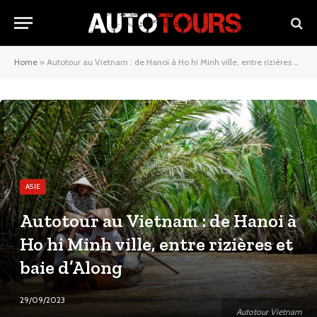
Home
»
Autotour au Vietnam : de Hanoi à Ho hi Minh ville, entre rizières et baie d’Along
ASIE
Autotour au Vietnam : de Hanoi à
Ho hi Minh ville, entre rizières et
baie d’Along
29/09/2023
Autotour Vietnam