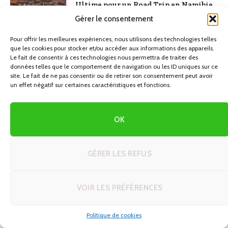
Ultime pour un Road Trip en Namibie
Gérer le consentement
25/06/2026
Pour offrir les meilleures expériences, nous utilisons des technologies telles
Astuces et techniques voyage en
que les cookies pour stocker et/ou accéder aux informations des appareils.
Le fait de consentir à ces technologies nous permettra de traiter des
autotour : le guide complet pour
données telles que le comportement de navigation ou les ID uniques sur ce
réussir votre road trip
site. Le fait de ne pas consentir ou de retirer son consentement peut avoir
23/06/2026
un effet négatif sur certaines caractéristiques et fonctions.
Voyage autotour Écosse : créer votre
OK
bande-son et vos pauses parfaites sur
la route
21/06/2026
GÉRER LES REFUS
DÉCOUVREZ LA NAMIBIE EN AUTOTOUR
VOIR LES PRÉFÉRENCES
Politique de cookies