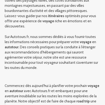
travers des paysages variés, des côtes scintillantes aux
montagnes majestueuses, en passant par des villes
bourdonnantes d’activité et des villages pittoresques.
Laissez-vous guider par nos
itinéraires
optimisés pour vous
offrir une expérience de
voyage
riche en émotions et en
découvertes.
Sur Autotours.fr, nous sommes dédiés à vous fournir toutes
les informations nécessaires pour préparer votre
voyage
en
autotour
. Des conseils pratiques sur la conduite à l’étranger
aux recommandations d’hébergements qui sauront
agrémenter votre séjour, notre site est une ressource
incontournable pour tout voyageur souhaitant s’aventurer sur
les routes du monde.
Commencez dès aujourd’hui à planifier votre prochain
voyage
en
autotour
avec Autotours.fr et embarquez pour une
aventure inoubliable sur les routes les moins explorées de la
planète. Notre objectif est de faire de chaque
road trip
une