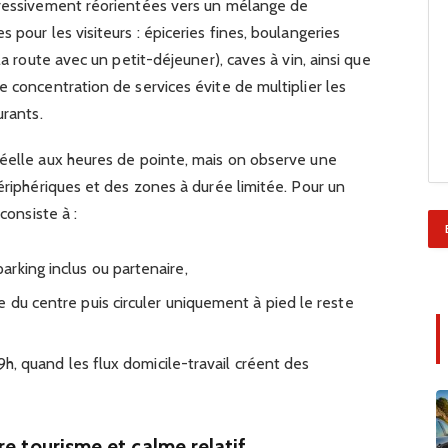
gressivement réorientées vers un mélange de
 pour les visiteurs : épiceries fines, boulangeries
la route avec un petit-déjeuner), caves à vin, ainsi que
e concentration de services évite de multiplier les
urants.
réelle aux heures de pointe, mais on observe une
périphériques et des zones à durée limitée. Pour un
consiste à :
rking inclus ou partenaire,
 du centre puis circuler uniquement à pied le reste
19h, quand les flux domicile-travail créent des
re tourisme et calme relatif