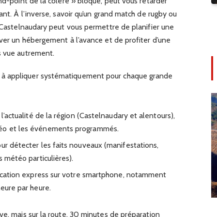
ond-point de la colère » bloqué, peut vous retarder
ant. À l’inverse, savoir qu’un grand match de rugby ou
s Castelnaudary peut vous permettre de planifier une
rver un hébergement à l’avance et de profiter d’une
s vue autrement.
à appliquer systématiquement pour chaque grande
 l’actualité de la région (Castelnaudary et alentours),
téo et les événements programmés.
ur détecter les faits nouveaux (manifestations,
s météo particulières).
ification express sur votre smartphone, notamment
heure par heure.
ve, mais sur la route, 30 minutes de préparation