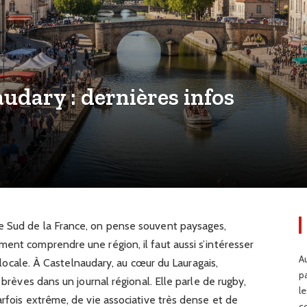
audary : dernières infos
e Sud de la France, on pense souvent paysages,
ent comprendre une région, il faut aussi s’intéresser
Au
té locale. À Castelnaudary, au cœur du Lauragais,
p
 brèves dans un journal régional. Elle parle de rugby,
l
arfois extrême, de vie associative très dense et de
c