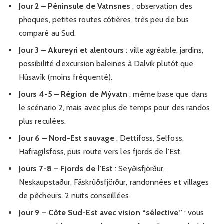
Jour 2 – Péninsule de Vatnsnes
: observation des
phoques, petites routes côtières, très peu de bus
comparé au Sud.
Jour 3 – Akureyri et alentours
: ville agréable, jardins,
possibilité d’excursion baleines à Dalvik plutôt que
Húsavík (moins fréquenté).
Jours 4-5 – Région de Mývatn
: même base que dans
le scénario 2, mais avec plus de temps pour des randos
plus reculées.
Jour 6 – Nord-Est sauvage
: Dettifoss, Selfoss,
Hafragilsfoss, puis route vers les fjords de l’Est.
Jours 7-8 – Fjords de l’Est
: Seyðisfjörður,
Neskaupstaður, Fáskrúðsfjörður, randonnées et villages
de pêcheurs. 2 nuits conseillées.
Jour 9 – Côte Sud-Est avec vision “sélective”
: vous