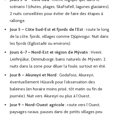
scénario 1 (chutes, plages, Skaftafell, lagunes glaciaires).
2 nuits conseillées pour éviter de faire des étapes à
rallonge.
Jour 5 – Côte Sud-Est et fjords de l’Est
: route le long
de la côte, fjords, villages comme Djúpivogur. Nuit dans
les fjords (Egilsstaðir ou environs).
Jours 6-7 – Nord-Est et région de Mývatn
: Hverir,
Leirhnjúkur, Dimmuborgir, bains naturels de Mývatn. 2
nuits dans la zone pour diluer la foule, surtout en été.
Jour 8 – Akureyri et Nord
: Godafoss, Akureyri,
éventuellement Húsavík pour l’observation des
baleines (en horaire moins prisé, tôt matin ou fin de
journée). Nuit vers Akureyri ou plus à l’Ouest.
Jour 9 – Nord-Ouest agricole
: route vers l’Ouest,
paysages ruraux, pauses dans de petits villages peu