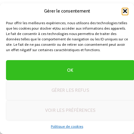
Découvrez Windhoek : Votre Guide Ultime pour un
Gérer le consentement
Road Trip en Namibie
25/06/2026
Pour offrir les meilleures expériences, nous utilisons des technologies telles
que les cookies pour stocker et/ou accéder aux informations des appareils.
Le fait de consentir à ces technologies nous permettra de traiter des
données telles que le comportement de navigation ou les ID uniques sur ce
site. Le fait de ne pas consentir ou de retirer son consentement peut avoir
un effet négatif sur certaines caractéristiques et fonctions.
OK
GÉRER LES REFUS
VOIR LES PRÉFÉRENCES
AFRIQUE
Astuces et techniques voyage en autotour : le guide
Politique de cookies
complet pour réussir votre road trip