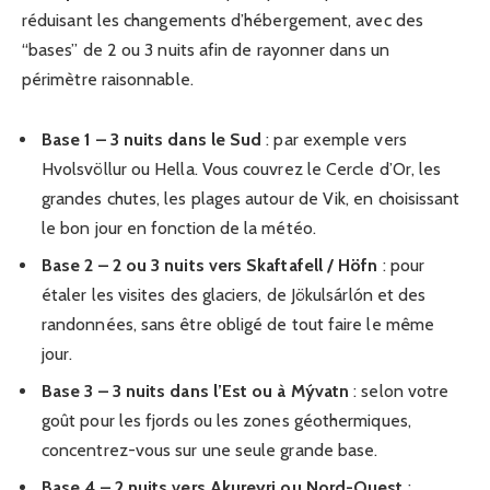
réduisant les changements d’hébergement, avec des
“bases” de 2 ou 3 nuits afin de rayonner dans un
périmètre raisonnable.
Base 1 – 3 nuits dans le Sud
: par exemple vers
Hvolsvöllur ou Hella. Vous couvrez le Cercle d’Or, les
grandes chutes, les plages autour de Vik, en choisissant
le bon jour en fonction de la météo.
Base 2 – 2 ou 3 nuits vers Skaftafell / Höfn
: pour
étaler les visites des glaciers, de Jökulsárlón et des
randonnées, sans être obligé de tout faire le même
jour.
Base 3 – 3 nuits dans l’Est ou à Mývatn
: selon votre
goût pour les fjords ou les zones géothermiques,
concentrez-vous sur une seule grande base.
Base 4 – 2 nuits vers Akureyri ou Nord-Ouest
: