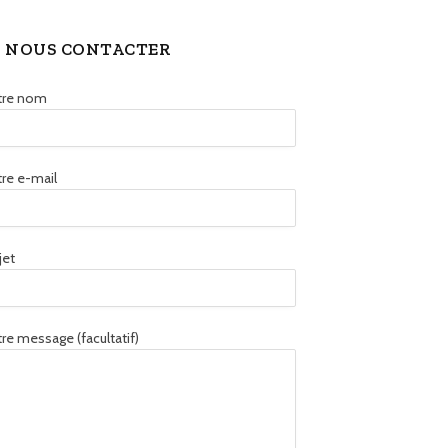
NOUS CONTACTER
tre nom
re e-mail
jet
re message (facultatif)