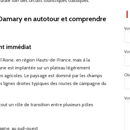
rale loin des circuits touristiques classiques.
-Damary en autotour et comprendre
Vo
ent immédiat
Vot
l’Aisne, en région Hauts-de-France, mais à la
ne est implantée sur un plateau légèrement
Ob
es agricoles. Le paysage est dominé par les champs
s lignes droites typiques des routes de campagne du
Vot
tout un rôle de transition entre plusieurs pôles
agne, au sud-ouest