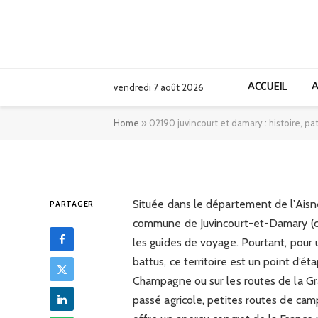
AFRIQUE
02190 juvincourt 
ACCUEIL
A
vendredi 7 août 2026
patrimoine et li
Home
»
02190 juvincourt et damary : histoire, p
05/12/2025
Située dans le département de l’Aisne
PARTAGER
commune de Juvincourt-et-Damary (c
les guides de voyage. Pourtant, pour 
battus, ce territoire est un point d’ét
Champagne ou sur les routes de la Gra
passé agricole, petites routes de cam