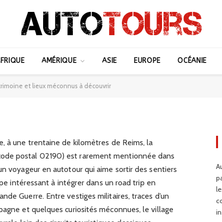
et damary : histoire,
FRIQUE
AMÉRIQUE
ASIE
EUROPE
OCÉANIE
eux méconnus à découvrir
atrimoine et lieux méconnus à découvrir
, à une trentaine de kilomètres de Reims, la
ode postal 02190) est rarement mentionnée dans
Au
un voyageur en autotour qui aime sortir des sentiers
p
ape intéressant à intégrer dans un road trip en
l
nde Guerre. Entre vestiges militaires, traces d’un
c
pagne et quelques curiosités méconnues, le village
in