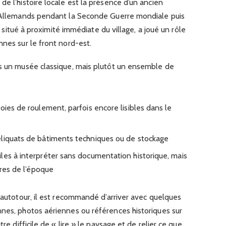
e l’histoire locale est la présence d’un ancien
s Allemands pendant la Seconde Guerre mondiale puis
e, situé à proximité immédiate du village, a joué un rôle
nnes sur le front nord-est.
as un musée classique, mais plutôt un ensemble de
oies de roulement, parfois encore lisibles dans le
eliquats de bâtiments techniques ou de stockage
les à interpréter sans documentation historique, mais
ires de l’époque
n autotour, il est recommandé d’arriver avec quelques
nnes, photos aériennes ou références historiques sur
tre difficile de « lire » le paysage et de relier ce que