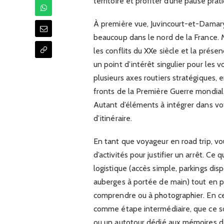
territoire et profiter d’une pause prat
À première vue, Juvincourt-et-Damar
beaucoup dans le nord de la France. 
les conflits du XXe siècle et la prés
un point d’intérêt singulier pour les v
plusieurs axes routiers stratégiques, 
fronts de la Première Guerre mondiale
Autant d’éléments à intégrer dans vo
d’itinéraire.
En tant que voyageur en road trip, vo
d’activités pour justifier un arrêt. Ce q
logistique (accès simple, parkings dis
auberges à portée de main) tout en 
comprendre ou à photographier. En ce
comme étape intermédiaire, que ce so
ou un autotour dédié aux mémoires d