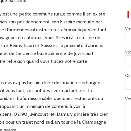
ique au calme.
y est une petite commune rurale comme il en existe
Mais son positionnement, son histoire marquée par
Vo
ence d’anciennes infrastructures aéronautiques en font
oyageurs en autotour : vous êtes ici à la croisée de
entre Reims, Laon et Soissons, à proximité d’anciens
Vot
 et de l’ancienne base aérienne de Juvincourt.
tre réflexion quand vous tracez votre carte
Ob
us n’avez pas besoin d’une destination surchargée
u’il vous faut, ce sont des lieux qui facilitent la
ponibles, trafic raisonnable, quelques restaurants ou
Vot
proposant un minimum de contenu à voir, à
 sens, 02190 Juvincourt-et-Damary s’insère très bien
it pour un trajet nord-sud, un tour de la Champagne
e guerre.