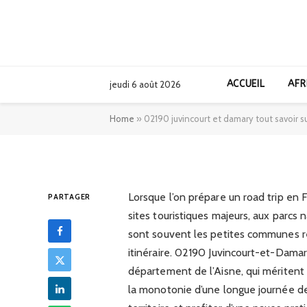
EUROPE
02190 juvincourt
ACCUEIL
AFR
jeudi 6 août 2026
la commune
Home
»
02190 juvincourt et damary tout savoir 
03/02/2026
Lorsque l’on prépare un road trip en
PARTAGER
sites touristiques majeurs, aux parcs
sont souvent les petites communes r
itinéraire. 02190 Juvincourt-et-Damary 
département de l’Aisne, qui méritent
la monotonie d’une longue journée de 