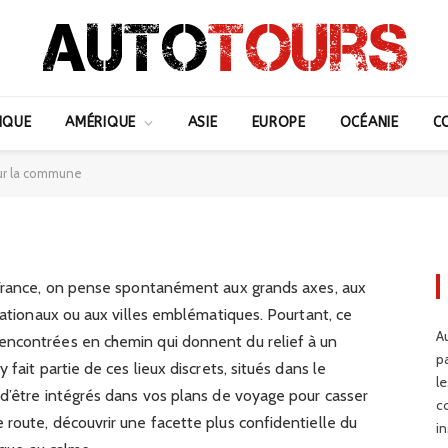
 et damary tout savoir sur
IQUE
AMÉRIQUE
ASIE
EUROPE
OCÉANIE
C
sur la commune
 France, on pense spontanément aux grands axes, aux
 nationaux ou aux villes emblématiques. Pourtant, ce
Au
encontrées en chemin qui donnent du relief à un
p
fait partie de ces lieux discrets, situés dans le
l
 d’être intégrés dans vos plans de voyage pour casser
c
route, découvrir une facette plus confidentielle du
in