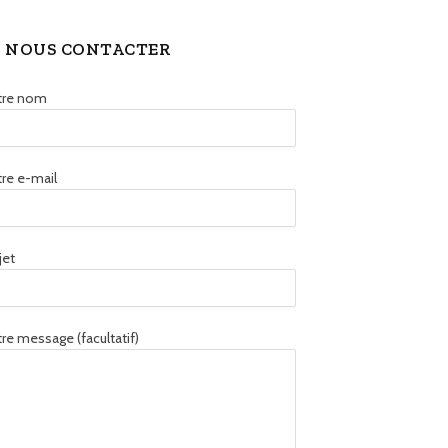
NOUS CONTACTER
tre nom
re e-mail
jet
re message (facultatif)