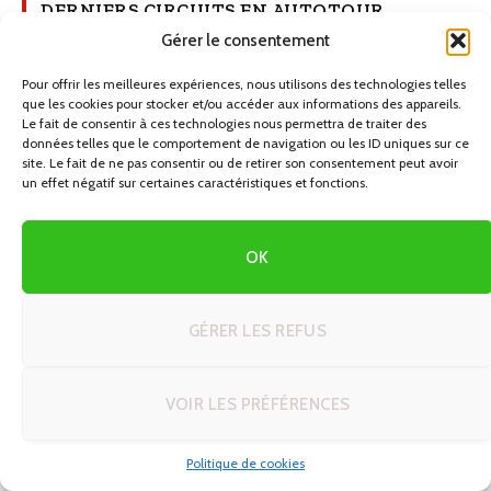
DERNIERS CIRCUITS EN AUTOTOUR
Gérer le consentement
Créer son itinéraire de rêve en voyage
Pour offrir les meilleures expériences, nous utilisons des technologies telles
autotour : 5 modèles prêts à adapter
que les cookies pour stocker et/ou accéder aux informations des appareils.
26/06/2026
Le fait de consentir à ces technologies nous permettra de traiter des
données telles que le comportement de navigation ou les ID uniques sur ce
site. Le fait de ne pas consentir ou de retirer son consentement peut avoir
Découvrez Windhoek : Votre Guide
un effet négatif sur certaines caractéristiques et fonctions.
Ultime pour un Road Trip en Namibie
25/06/2026
OK
Astuces et techniques voyage en
autotour : le guide complet pour
GÉRER LES REFUS
réussir votre road trip
23/06/2026
VOIR LES PRÉFÉRENCES
Voyage autotour Écosse : créer votre
bande-son et vos pauses parfaites sur
Politique de cookies
la route