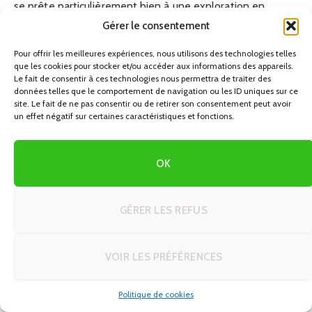
se prête particulièrement bien à une exploration en
voiture.
Gérer le consentement
Pour offrir les meilleures expériences, nous utilisons des technologies telles
Sur autotours.fr, l’objectif n’est pas de vous vendre du rêve
que les cookies pour stocker et/ou accéder aux informations des appareils.
abstrait, mais de vous donner des repères concrets pour
Le fait de consentir à ces technologies nous permettra de traiter des
données telles que le comportement de navigation ou les ID uniques sur ce
structurer votre projet. Dans ce guide, on va aborder
site. Le fait de ne pas consentir ou de retirer son consentement peut avoir
l’Écosse comme un pays de road trip : comment s’organise
un effet négatif sur certaines caractéristiques et fonctions.
son territoire, quelles régions privilégier, comment
anticiper les contraintes (climat, distances, conduite à
OK
gauche, ferries vers les îles), mais aussi quels budgets
prévoir et quelles erreurs éviter. L’approche est
volontairement pragmatique : informations factuelles,
GÉRER LES REFUS
conseils issus de l’expérience, exemples d’itinéraires
testés sur le terrain.
VOIR LES PRÉFÉRENCES
Depuis quelques années, l’Écosse attire de plus en plus de
Politique de cookies
voyageurs en quête de grands espaces, d’hébergements