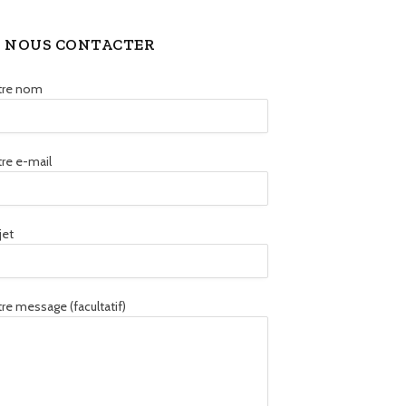
NOUS CONTACTER
tre nom
re e-mail
jet
re message (facultatif)