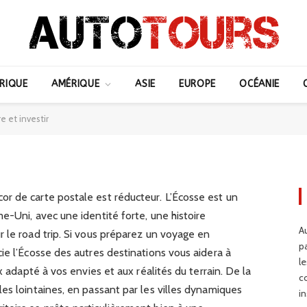
 ultime pour visiter vivre
RIQUE
AMÉRIQUE
ASIE
EUROPE
OCÉANIE
e et investir
r de carte postale est réducteur. L’Écosse est un
e-Uni, avec une identité forte, une histoire
Au
 le road trip. Si vous préparez un voyage en
p
ie l’Écosse des autres destinations vous aidera à
l
x adapté à vos envies et aux réalités du terrain. De la
c
es lointaines, en passant par les villes dynamiques
in