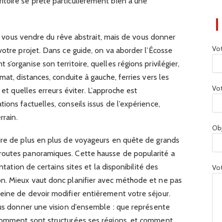
toire se prête particulièrement bien à une
 de vous vendre du rêve abstrait, mais de vous donner
Vo
votre projet. Dans ce guide, on va aborder l’Écosse
’organise son territoire, quelles régions privilégier,
mat, distances, conduite à gauche, ferries vers les
Vot
 et quelles erreurs éviter. L’approche est
ons factuelles, conseils issus de l’expérience,
rrain.
Ob
ire de plus en plus de voyageurs en quête de grands
routes panoramiques. Cette hausse de popularité a
ntation de certains sites et la disponibilité des
Vot
n. Mieux vaut donc planifier avec méthode et ne pas
eine de devoir modifier entièrement votre séjour.
ous donner une vision d’ensemble : que représente
 comment sont structurées ses régions, et comment