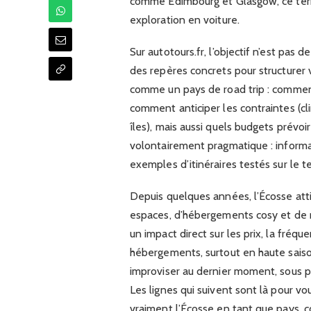
comme Édimbourg et Glasgow, ce terri
exploration en voiture.
Sur autotours.fr, l’objectif n’est pas
des repères concrets pour structurer 
comme un pays de road trip : comment s
comment anticiper les contraintes (cli
îles), mais aussi quels budgets prévoir
volontairement pragmatique : informati
exemples d’itinéraires testés sur le te
Depuis quelques années, l’Écosse att
espaces, d’hébergements cosy et de 
un impact direct sur les prix, la fréque
hébergements, surtout en haute saiso
improviser au dernier moment, sous p
Les lignes qui suivent sont là pour v
vraiment l’Écosse en tant que pays,