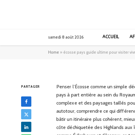
EUROPE
écosse pays guide
ACCUEIL
AF
samedi 8 août 2026
et investir
Home
»
écosse pays guide ultime pour visiter vivr
09/02/2026
Penser l’Écosse comme un simple déco
PARTAGER
pays à part entière au sein du Royaum
complexe et des paysages taillés pour
autotour, comprendre ce qui différenc
bâtir un itinéraire plus cohérent, mieu
côte déchiquetée des Highlands aux îl