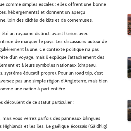
 que comme simples escales : elles offrent une bonne
rces, hébergements) et donnent un aperçu
ne, loin des clichés de kilts et de cornemuses.
été un royaume distinct, avant l’union avec
continue de marquer le pays. Les discussions autour de
ulièrement la une. Ce contexte politique n’a pas
crète d’un voyage, mais il explique l’attachement des
parlement et à leurs symboles nationaux (drapeau,
, système éducatif propre). Pour un road trip, c’est
aversez pas une simple région d’Angleterre, mais bien
 comme une nation à part entière.
s découlent de ce statut particulier :
t, mais vous verrez parfois des panneaux bilingues
s Highlands et les îles. Le gaélique écossais (Gàidhlig)