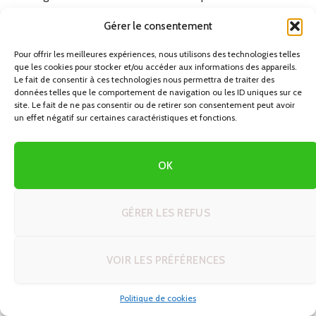
aperçu fascinant de la richesse culturelle de cette région.
Gérer le consentement
Que vous soyez attiré par les récits mystiques ou les
traditions festives, la Laponie promet une expérience
Pour offrir les meilleures expériences, nous utilisons des technologies telles
que les cookies pour stocker et/ou accéder aux informations des appareils.
inoubliable pour tous ceux qui souhaitent découvrir la
Le fait de consentir à ces technologies nous permettra de traiter des
véritable magie de Noël.
données telles que le comportement de navigation ou les ID uniques sur ce
site. Le fait de ne pas consentir ou de retirer son consentement peut avoir
un effet négatif sur certaines caractéristiques et fonctions.
PREVIOUS ARTICLE
NEXT ARTICLE
OK
La Tradition Cachée des
Les Symboles Cachés des
Gnocchis en Argentine : Un
Drapeaux: Italie et Espagne
Rituel Mensuel
GÉRER LES REFUS
VOIR LES PRÉFÉRENCES
AUTRES ARTICLES QUI POURRAIENT
VOUS
INTÉRESSER
Politique de cookies