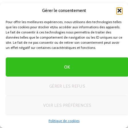
Gérer le consentement
PREVIOUS ARTICLE
NEXT ARTICLE
Les Secrets des Fêtes de
Les Légendes et Contes de
Pour offrir les meilleures expériences, nous utilisons des technologies telles
Noël en Argentine :
Noël en Laponie
que les cookies pour stocker et/ou accéder aux informations des appareils.
Traditions et Surprises
Le fait de consentir à ces technologies nous permettra de traiter des
données telles que le comportement de navigation ou les ID uniques sur ce
site. Le fait de ne pas consentir ou de retirer son consentement peut avoir
un effet négatif sur certaines caractéristiques et fonctions.
AUTRES ARTICLES QUI POURRAIENT
VOUS
INTÉRESSER
OK
GÉRER LES REFUS
VOIR LES PRÉFÉRENCES
Politique de cookies