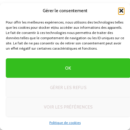
Gérer le consentement
DERNIERS CIRCUITS EN AUTOTOUR
Pour offrir les meilleures expériences, nous utilisons des technologies telles
que les cookies pour stocker et/ou accéder aux informations des appareils.
Le fait de consentir à ces technologies nous permettra de traiter des
Créer son itinéraire de rêve en voyage
données telles que le comportement de navigation ou les ID uniques sur ce
autotour : 5 modèles prêts à adapter
site. Le fait de ne pas consentir ou de retirer son consentement peut avoir
un effet négatif sur certaines caractéristiques et fonctions.
26/06/2026
Découvrez Windhoek : Votre Guide
OK
Ultime pour un Road Trip en Namibie
25/06/2026
GÉRER LES REFUS
Astuces et techniques voyage en
autotour : le guide complet pour
VOIR LES PRÉFÉRENCES
réussir votre road trip
23/06/2026
Politique de cookies