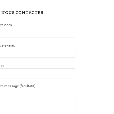
NOUS CONTACTER
tre nom
re e-mail
jet
re message (facultatif)