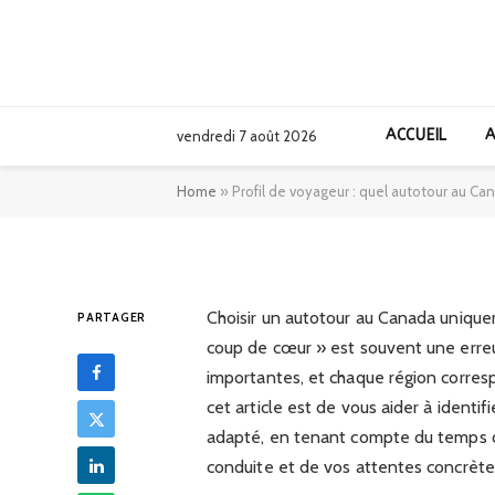
AFRIQUE
Profil de voyageu
ACCUEIL
A
vendredi 7 août 2026
Canada est fait p
Home
»
Profil de voyageur : quel autotour au Can
28/12/2025
Choisir un autotour au Canada uniquem
PARTAGER
coup de cœur » est souvent une erreu
importantes, et chaque région corresp
cet article est de vous aider à identifie
adapté, en tenant compte du temps di
conduite et de vos attentes concrètes