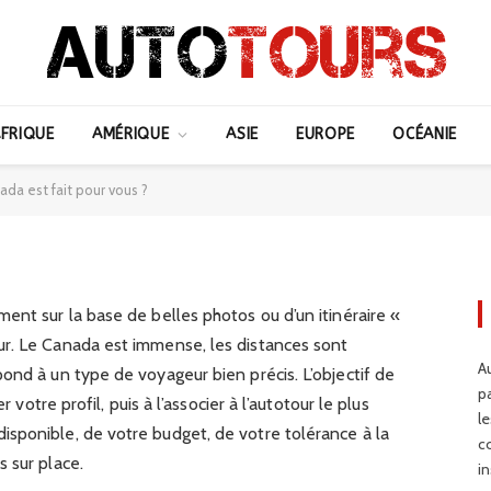
r : quel autotour au
FRIQUE
AMÉRIQUE
ASIE
EUROPE
OCÉANIE
our vous ?
ada est fait pour vous ?
ent sur la base de belles photos ou d’un itinéraire «
r. Le Canada est immense, les distances sont
Au
ond à un type de voyageur bien précis. L’objectif de
p
r votre profil, puis à l’associer à l’autotour le plus
l
sponible, de votre budget, de votre tolérance à la
c
 sur place.
in