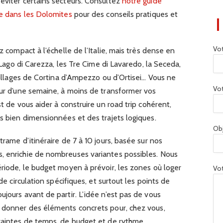
éviter certains secteurs. Consultez
notre guide
re dans les Dolomites
pour des conseils pratiques et
Vo
z compact à l’échelle de l’Italie, mais très dense en
e Lago di Carezza, les Tre Cime di Lavaredo, la Seceda,
 villages de Cortina d’Ampezzo ou d’Ortisei… Vous ne
Vot
our d’une semaine, à moins de transformer vos
st de vous aider à construire un road trip cohérent,
es bien dimensionnées et des trajets logiques.
Ob
trame d’itinéraire de 7 à 10 jours, basée sur nos
, enrichie de nombreuses variantes possibles. Nous
ériode, le budget moyen à prévoir, les zones où loger
Vot
 de circulation spécifiques, et surtout les points de
jours avant de partir. L’idée n’est pas de vous
s donner des éléments concrets pour, chez vous,
traintes de temps, de budget et de rythme.