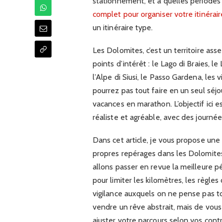
stationnement, et à quelles périodes 
complet pour organiser votre itinérai
un itinéraire type.
Les Dolomites, c’est un territoire asse
points d’intérêt : le Lago di Braies, l
l’Alpe di Siusi, le Passo Gardena, les
pourrez pas tout faire en un seul séj
vacances en marathon. L’objectif ici e
réaliste et agréable, avec des journé
Dans cet article, je vous propose une 
propres repérages dans les Dolomites
allons passer en revue la meilleure p
pour limiter les kilomètres, les règles
vigilance auxquels on ne pense pas tou
vendre un rêve abstrait, mais de vou
ajuster votre parcours selon vos con