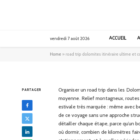
EUROPE
road trip dolomit
ACCUEIL
A
vendredi 7 août 2026
conseils pratique
Home
»
road trip dolomites itinéraire ultime et 
01/03/2026
Organiser un road trip dans les Dolo
PARTAGER
moyenne. Relief montagneux, routes 
estivale très marquée : même avec b
de ce voyage sans une approche struc
détailler chaque étape, parce qu’un bo
où dormir, combien de kilomètres faire