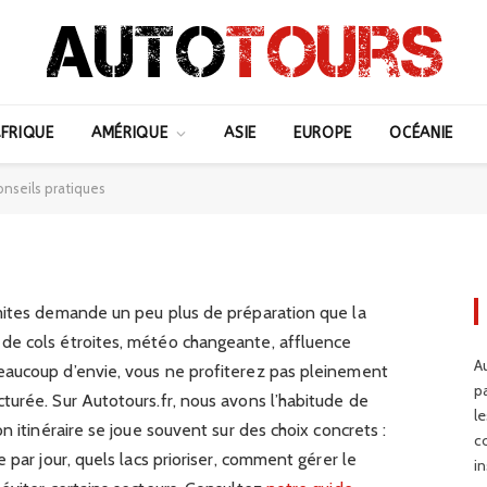
es itinéraire ultime et
FRIQUE
AMÉRIQUE
ASIE
EUROPE
OCÉANIE
s
conseils pratiques
mites demande un peu plus de préparation que la
de cols étroites, météo changeante, affluence
Au
eaucoup d’envie, vous ne profiterez pas pleinement
p
turée. Sur Autotours.fr, nous avons l’habitude de
l
n itinéraire se joue souvent sur des choix concrets :
c
 par jour, quels lacs prioriser, comment gérer le
in