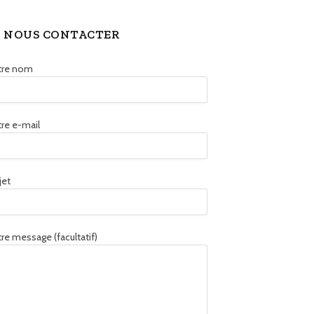
NOUS CONTACTER
tre nom
re e-mail
jet
re message (facultatif)