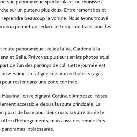
ne vue panoramique spectaculaire, ou choisissez
arche sur un plateau plus doux. Entre remontées et
ns reprendre beaucoup la voiture. Nous avons trouvé
 Gardena permet de réduire le temps de trajet pour les
t route panoramique : reliez la Val Gardena à la
ena et Sella. Prévoyez plusieurs arrêts photos et, si
art de l’un des parkings de col. Cette journée est
sous-estimer la fatigue liée aux multiples virages.
la pour rester dans une zone centrale.
 Misurina : en rejoignant Cortina d’Ampezzo, faites
cilement accessible depuis la route principale. La
on point de base pour deux nuits si votre durée le
e offre d’hébergements, mais aussi des remontées
s panoramas intéressants.