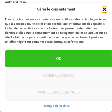
authentique.
Gérer le consentement
Le Minas Gerais peut facilement être ajouté à un séjour au
Pour offrir les meilleures expériences, nous utilisons des technologies telles
départ de Rio de Janeiro. En quelques jours, on change
que les cookies pour stocker et/ou accéder aux informations des appareils.
complètement d’ambiance et l’on découvre une autre
Le fait de consentir à ces technologies nous permettra de traiter des
données telles que le comportement de navigation ou les ID uniques sur ce
facette du pays, très différente des images de plages et
site. Le fait de ne pas consentir ou de retirer son consentement peut avoir
de carnaval.
un effet négatif sur certaines caractéristiques et fonctions.
Combiner plusieurs régions pour un
OK
voyage complet
GÉRER LES REFUS
Le Brésil se prête très bien aux circuits combinés, à
condition de ne pas vouloir trop en faire en peu de temps.
L’idéal est de choisir deux ou trois grandes régions
VOIR LES PRÉFÉRENCES
complémentaires. Par exemple, un voyage de deux
semaines peut associer Rio de Janeiro, Paraty et Iguaçu.
Politique de cookies
Un séjour plus long permettra d’ajouter Salvador ou un