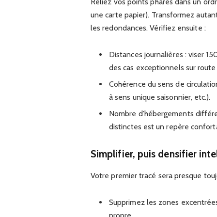
Reliez vos points phares dans un ord
une carte papier). Transformez autant
les redondances. Vérifiez ensuite :
Distances journalières : viser 
des cas exceptionnels sur route 
Cohérence du sens de circulation
à sens unique saisonnier, etc.).
Nombre d’hébergements différent
distinctes est un repère confort
Simplifier, puis densifier in
Votre premier tracé sera presque toujo
Supprimez les zones excentrées 
propre.