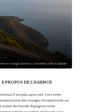
e rêve en voyage autotour : 5 modèles prêts à adapter
A PROPOS DE L’AGENCE
totours.fr est plus qu'un site, c'est votre
asseport pour des voyages exceptionnels sur
es routes du monde. Rejoignez notre
ommunauté de voyageurs et laissez-vous