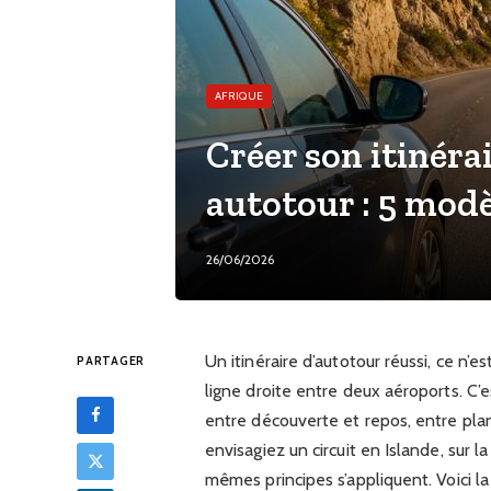
AFRIQUE
Créer son itinéra
autotour : 5 modè
26/06/2026
Un itinéraire d’autotour réussi, ce n’e
PARTAGER
ligne droite entre deux aéroports. C’e
entre découverte et repos, entre plani
envisagiez un circuit en Islande, sur 
mêmes principes s’appliquent. Voici l