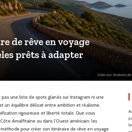
ire de rêve en voyage
les prêts à adapter
Créer son itinéraire d
st pas une liste de spots glanés sur Instagram ni une
st un équilibre délicat entre ambition et réalisme,
Au
fication rigoureuse et liberté totale. Que vous
p
la Côte Amalfitaine ou dans l’Ouest américain, les
l
a méthode pour créer son itinéraire de rêve en voyage
c