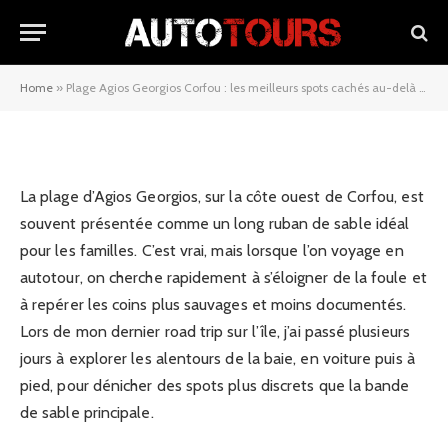
meilleurs spots cachés au-delà
du sable principal
Home
»
Plage Agios Georgios Corfou : les meilleurs spots cachés au-delà du sable principal
15/04/2026
La plage d’Agios Georgios, sur la côte ouest de Corfou, est
souvent présentée comme un long ruban de sable idéal
pour les familles. C’est vrai, mais lorsque l’on voyage en
autotour, on cherche rapidement à s’éloigner de la foule et
à repérer les coins plus sauvages et moins documentés.
Lors de mon dernier road trip sur l’île, j’ai passé plusieurs
jours à explorer les alentours de la baie, en voiture puis à
pied, pour dénicher des spots plus discrets que la bande
de sable principale.