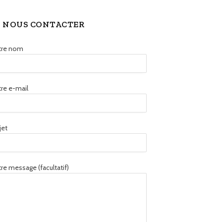
NOUS CONTACTER
tre nom
re e-mail
jet
re message (facultatif)