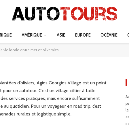
llage : immersion dans la
RIQUE
AMÉRIQUE
ASIE
EUROPE
OCÉANIE
er et oliveraies
a vie locale entre mer et oliveraies
lantées d’oliviers, Agios Georgios Village est un point
pour un autotour. C’est un village côtier à taille
Au
 des services pratiques, mais encore suffisamment
p
e au quotidien. Pour un voyageur en road trip, c’est
l
nades rurales et logistique simple.
c
in