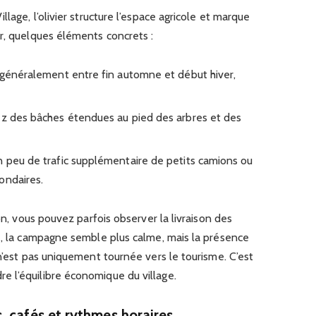
lage, l’olivier structure l’espace agricole et marque
r, quelques éléments concrets :
e généralement entre fin automne et début hiver,
ez des bâches étendues au pied des arbres et des
n peu de trafic supplémentaire de petits camions ou
ondaires.
son, vous pouvez parfois observer la livraison des
té, la campagne semble plus calme, mais la présence
 n’est pas uniquement tournée vers le tourisme. C’est
 l’équilibre économique du village.
, cafés et rythmes horaires