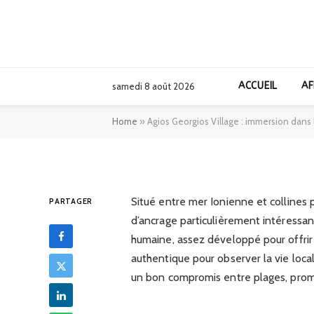
AFRIQUE
Agios Georgios Vi
ACCUEIL
AF
samedi 8 août 2026
vie locale entre m
Home
»
Agios Georgios Village : immersion dans l
15/04/2026
Situé entre mer Ionienne et collines p
PARTAGER
d’ancrage particulièrement intéressant 
humaine, assez développé pour offrir
authentique pour observer la vie local
un bon compromis entre plages, prome