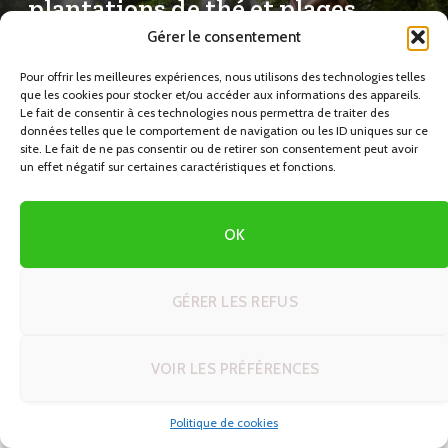
plantations de thé et plages
idylliques
Gérer le consentement
Pour offrir les meilleures expériences, nous utilisons des technologies telles
31/10/2023
que les cookies pour stocker et/ou accéder aux informations des appareils.
Tourisme Sri Lanka
Le fait de consentir à ces technologies nous permettra de traiter des
données telles que le comportement de navigation ou les ID uniques sur ce
site. Le fait de ne pas consentir ou de retirer son consentement peut avoir
un effet négatif sur certaines caractéristiques et fonctions.
Découvrir le Sri Lanka en autotour, c’est s’offrir une
expérience unique au cœur d’une île aux mille facettes. Ce
petit pays d’Asie du Sud, anciennement connu sous le
OK
nom de Ceylan, regorge de merveilles naturelles,
culturelles et spirituelles. En optant pour un autotour, vous
GÉRER LES REFUS
aurez la liberté de parcourir les routes sinueuses du Sri
Lanka à votre rythme, en vous arrêtant dans les lieux qui
vous fascinent le plus.
VOIR LES PRÉFÉRENCES
Au fil de votre périple, vous découvrirez une grande
Politique de cookies
variété de paysages, allant des plantations de thé