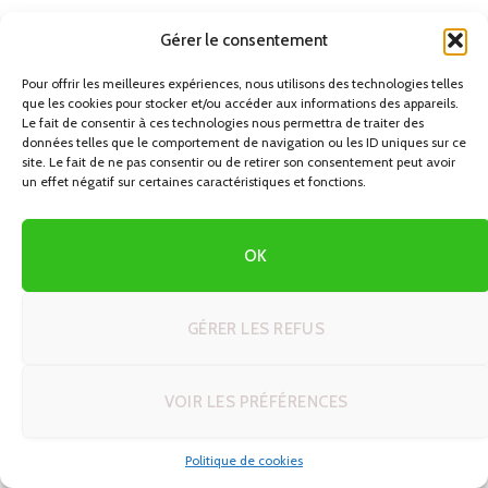
Gérer le consentement
Pour offrir les meilleures expériences, nous utilisons des technologies telles
que les cookies pour stocker et/ou accéder aux informations des appareils.
Le fait de consentir à ces technologies nous permettra de traiter des
données telles que le comportement de navigation ou les ID uniques sur ce
site. Le fait de ne pas consentir ou de retirer son consentement peut avoir
EUROPE
un effet négatif sur certaines caractéristiques et fonctions.
Les Canaries en autotour :
Tenerife, Grande Canarie et
OK
Lanzarote
GÉRER LES REFUS
15/11/2023
Iles Canaries en Autotour
VOIR LES PRÉFÉRENCES
Partez à la découverte des îles Canaries en autotour et
Politique de cookies
vivez une expérience inoubliable. Tenerife, Grande