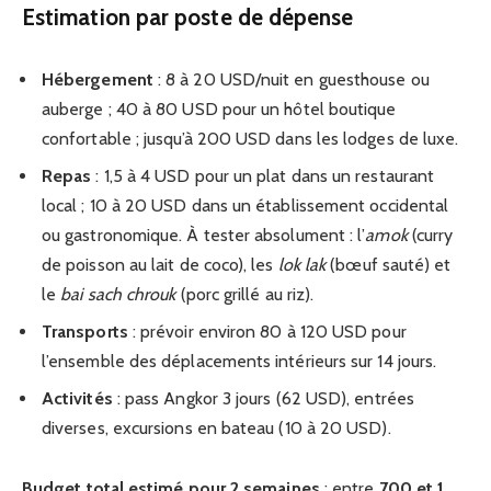
Estimation par poste de dépense
Hébergement
: 8 à 20 USD/nuit en guesthouse ou
auberge ; 40 à 80 USD pour un hôtel boutique
confortable ; jusqu’à 200 USD dans les lodges de luxe.
Repas
: 1,5 à 4 USD pour un plat dans un restaurant
local ; 10 à 20 USD dans un établissement occidental
ou gastronomique. À tester absolument : l’
amok
(curry
de poisson au lait de coco), les
lok lak
(bœuf sauté) et
le
bai sach chrouk
(porc grillé au riz).
Transports
: prévoir environ 80 à 120 USD pour
l’ensemble des déplacements intérieurs sur 14 jours.
Activités
: pass Angkor 3 jours (62 USD), entrées
diverses, excursions en bateau (10 à 20 USD).
Budget total estimé pour 2 semaines
: entre
700 et 1