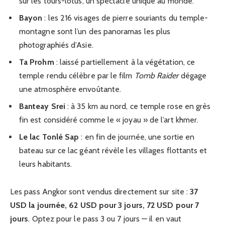
sur les tours-lotus, un spectacle unique au monde.
Bayon
: les 216 visages de pierre souriants du temple-
montagne sont l’un des panoramas les plus
photographiés d’Asie.
Ta Prohm
: laissé partiellement à la végétation, ce
temple rendu célèbre par le film
Tomb Raider
dégage
une atmosphère envoûtante.
Banteay Srei
: à 35 km au nord, ce temple rose en grès
fin est considéré comme le « joyau » de l’art khmer.
Le lac Tonlé Sap
: en fin de journée, une sortie en
bateau sur ce lac géant révèle les villages flottants et
leurs habitants.
Les pass Angkor sont vendus directement sur site :
37
USD la journée, 62 USD pour 3 jours, 72 USD pour 7
jours
. Optez pour le pass 3 ou 7 jours — il en vaut