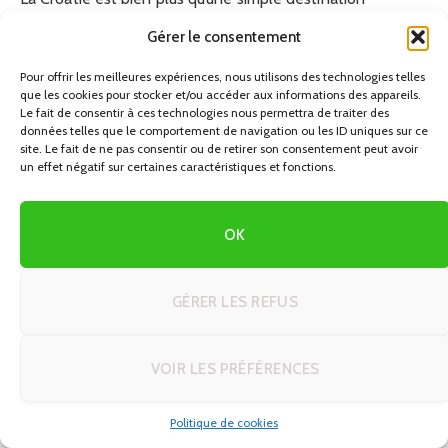
balnéaire. C’est un pays qui se révèle au fil des kilomètres,
Gérer le consentement
des ruelles pavées et des couchers de soleil sur
Pour offrir les meilleures expériences, nous utilisons des technologies telles
l’Adriatique. Que vous partiez pour une semaine ou un
que les cookies pour stocker et/ou accéder aux informations des appareils.
mois, chaque recoin de ce pays a le pouvoir de vous
Le fait de consentir à ces technologies nous permettra de traiter des
données telles que le comportement de navigation ou les ID uniques sur ce
surprendre et de vous donner envie d’y revenir.
site. Le fait de ne pas consentir ou de retirer son consentement peut avoir
un effet négatif sur certaines caractéristiques et fonctions.
OK
PREVIOUS ARTICLE
NEXT ARTICLE
carte portugal détaillée et
Découvrez le Cambodge en 2
interactive pour explorer le
Semaines : Votre Guide
GÉRER LES REFUS
pays
Complet et Pratique
VOIR LES PRÉFÉRENCES
AUTRES ARTICLES QUI POURRAIENT
VOUS
INTÉRESSER
Politique de cookies