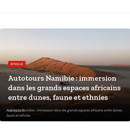
AFRIQUE
Autotours Namibie : immersion
dans les grands espaces africains
entre dunes, faune et ethnies
Autotours Namibie : immersion dans les grands espaces africains entre dunes,
16/11/2025
faune et ethnies