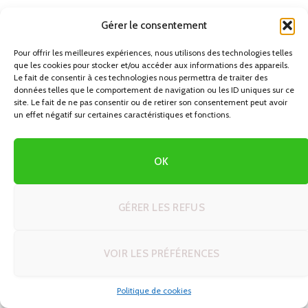
La Namibie propose une variété de types de voyages
Gérer le consentement
adaptés à tous les profils. Que vous soyez en quête d’un
Pour offrir les meilleures expériences, nous utilisons des technologies telles
voyage de luxe avec hébergements haut de gamme ou
que les cookies pour stocker et/ou accéder aux informations des appareils.
d’une aventure en camping sauvage, le pays s’adapte à vos
Le fait de consentir à ces technologies nous permettra de traiter des
données telles que le comportement de navigation ou les ID uniques sur ce
envies. Les circuits en 4×4 camper sans hébergement sont
site. Le fait de ne pas consentir ou de retirer son consentement peut avoir
particulièrement prisés pour ceux qui souhaitent une
un effet négatif sur certaines caractéristiques et fonctions.
immersion totale dans la nature.
OK
Avis voyageurs en Namibie :
témoignages et conseils
GÉRER LES REFUS
Les voyageurs qui ont exploré la Namibie en autotour
partagent souvent des récits inspirants et des conseils
VOIR LES PRÉFÉRENCES
pratiques. Beaucoup soulignent l’accueil chaleureux des
Namibiens et la beauté inégalée des paysages. Consultez
Politique de cookies