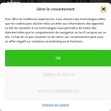
rêve
Gérer le consentement
02/01/2024
Autotour à Bali
Pour offrir les meilleures expériences, nous utilisons des technologies telles
que les cookies pour stocker et/ou accéder aux informations des appareils.
Le fait de consentir à ces technologies nous permettra de traiter des
données telles que le comportement de navigation ou les ID uniques sur ce
Partez à la découverte de l’île des dieux en autotour et
site. Le fait de ne pas consentir ou de retirer son consentement peut avoir
un effet négatif sur certaines caractéristiques et fonctions.
explorez ses trésors naturels et culturels à votre rythme.
Bali, cette destination de rêve, vous offre une variété de
paysages à couper le souffle, des rizières en terrasses
OK
verdoyantes aux plages de sable fin bordées d’eaux
cristallines. Avec un autotour, vous avez la liberté de créer
GÉRER LES REFUS
votre propre itinéraire et de vous immerger dans la culture
balinaise authentique.
VOIR LES PRÉFÉRENCES
Un itinéraire sur mesure pour une
Politique de cookies
expérience unique