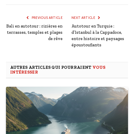
PREVIOUS ARTICLE
NEXT ARTICLE
Bali en autotour : rizières en
Autotour en Turquie :
terrasses, temples et plages
d’Istanbul à la Cappadoce,
de rêve
entre histoire et paysages
époustouflants
AUTRES ARTICLES QUI POURRAIENT
VOUS
INTÉRESSER