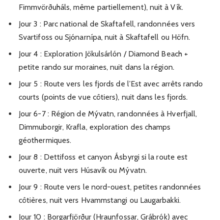
Fimmvörðuháls, même partiellement), nuit à Vík.
Jour 3 : Parc national de Skaftafell, randonnées vers
Svartifoss ou Sjónarnípa, nuit à Skaftafell ou Höfn.
Jour 4 : Exploration Jökulsárlón / Diamond Beach +
petite rando sur moraines, nuit dans la région.
Jour 5 : Route vers les fjords de l’Est avec arrêts rando
courts (points de vue côtiers), nuit dans les fjords.
Jour 6-7 : Région de Mývatn, randonnées à Hverfjall,
Dimmuborgir, Krafla, exploration des champs
géothermiques.
Jour 8 : Dettifoss et canyon Ásbyrgi si la route est
ouverte, nuit vers Húsavík ou Mývatn.
Jour 9 : Route vers le nord-ouest, petites randonnées
côtières, nuit vers Hvammstangi ou Laugarbakki.
Jour 10 : Borgarfjörður (Hraunfossar, Grábrók) avec