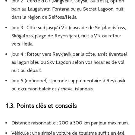
Jour 2 : Cercle d’Or (Þingvellir, Geysir, Gullfoss), option
bain au Laugarvatn Fontana ou au Secret Lagoon, nuit
dans la région de Selfoss/Hella.
Jour 3 : Côte sud jusqu’à Vík (cascade de Seljalandsfoss,
Skógafoss, plage de Reynisfjara), nuit à Vík ou retour
vers Hella.
Jour 4 : Retour vers Reykjavik par la côte, arrêt éventuel
au lagon bleu ou Sky Lagoon selon vos horaires de vol,
nuit ou départ.
Jour 5 (optionnel) : Journée supplémentaire à Reykjavik
ou excursion baleines / cheval islandais.
1.3. Points clés et conseils
Distance raisonnable : 200 à 300 km par jour maximum.
Véhicule : une simple voiture de tourisme suffit en été,