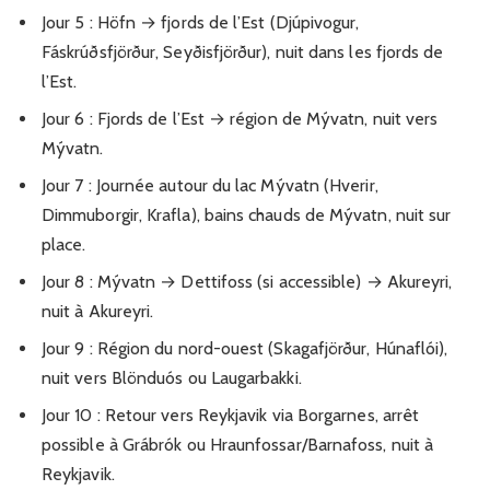
Jour 5 : Höfn → fjords de l’Est (Djúpivogur,
Fáskrúðsfjörður, Seyðisfjörður), nuit dans les fjords de
l’Est.
Jour 6 : Fjords de l’Est → région de Mývatn, nuit vers
Mývatn.
Jour 7 : Journée autour du lac Mývatn (Hverir,
Dimmuborgir, Krafla), bains chauds de Mývatn, nuit sur
place.
Jour 8 : Mývatn → Dettifoss (si accessible) → Akureyri,
nuit à Akureyri.
Jour 9 : Région du nord-ouest (Skagafjörður, Húnaflói),
nuit vers Blönduós ou Laugarbakki.
Jour 10 : Retour vers Reykjavik via Borgarnes, arrêt
possible à Grábrók ou Hraunfossar/Barnafoss, nuit à
Reykjavik.