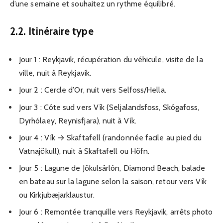
d’une semaine et souhaitez un rythme équilibré.
2.2. Itinéraire type
Jour 1 : Reykjavik, récupération du véhicule, visite de la
ville, nuit à Reykjavik.
Jour 2 : Cercle d’Or, nuit vers Selfoss/Hella.
Jour 3 : Côte sud vers Vík (Seljalandsfoss, Skógafoss,
Dyrhólaey, Reynisfjara), nuit à Vík.
Jour 4 : Vík → Skaftafell (randonnée facile au pied du
Vatnajökull), nuit à Skaftafell ou Höfn.
Jour 5 : Lagune de Jökulsárlón, Diamond Beach, balade
en bateau sur la lagune selon la saison, retour vers Vík
ou Kirkjubæjarklaustur.
Jour 6 : Remontée tranquille vers Reykjavik, arrêts photo