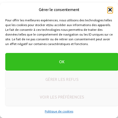
Gérer le consentement
Jour 3 – Reprise de l’itinéraire
Pour offrir les meilleures expériences, nous utilisons des technologies telles
que les cookies pour stocker et/ou accéder aux informations des appareils.
Matin :
Le fait de consentir à ces technologies nous permettra de traiter des
données telles que le comportement de navigation ou les ID uniques sur ce
Départ en voiture vers la prochaine étape : villages
site. Le fait de ne pas consentir ou de retirer son consentement peut avoir
de pêcheurs, Zaanse Schans, littoral, ou autre
un effet négatif sur certaines caractéristiques et fonctions.
destination prévus dans ton road trip.
OK
En adaptant ces trames à ton rythme, à tes envies et à
ton budget, tu peux transformer un simple week-end à
Amsterdam en une expérience sur mesure, parfaitement
GÉRER LES REFUS
alignée avec ton profil de voyageur et ta façon de
voyager, que tu sois adepte de la marche, du vélo, des
VOIR LES PRÉFÉRENCES
musées, des parcs ou des auto-tours plus larges à travers
les Pays-Bas.
Politique de cookies