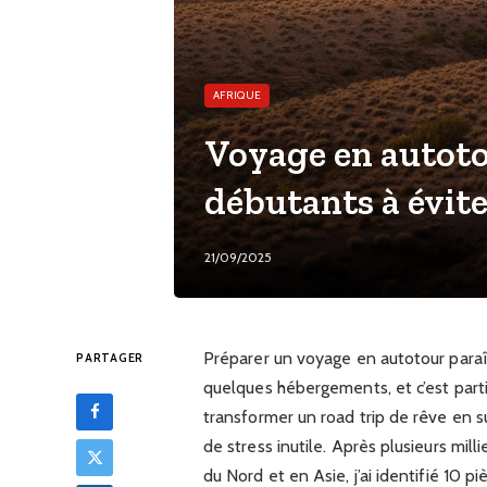
AFRIQUE
Voyage en autotou
débutants à évit
21/09/2025
Préparer un voyage en autotour paraît s
PARTAGER
quelques hébergements, et c’est parti
transformer un road trip de rêve en 
de stress inutile. Après plusieurs mi
du Nord et en Asie, j’ai identifié 10 p