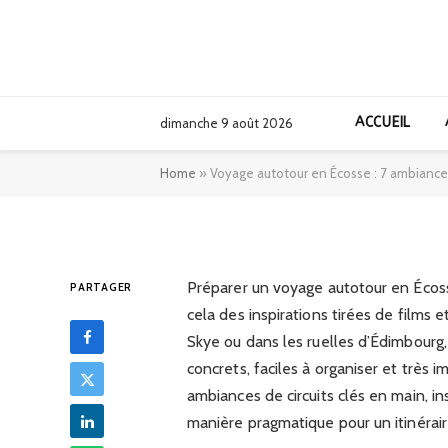
AFRIQUE
Voyage autotour 
ACCUEIL
dimanche 9 août 2026
de road trips insp
Home
»
Voyage autotour en Écosse : 7 ambiances 
17/12/2025
Préparer un voyage autotour en Écoss
PARTAGER
cela des inspirations tirées de films e
Skye ou dans les ruelles d’Édimbourg,
concrets, faciles à organiser et très im
ambiances de circuits clés en main, i
manière pragmatique pour un itinéraire