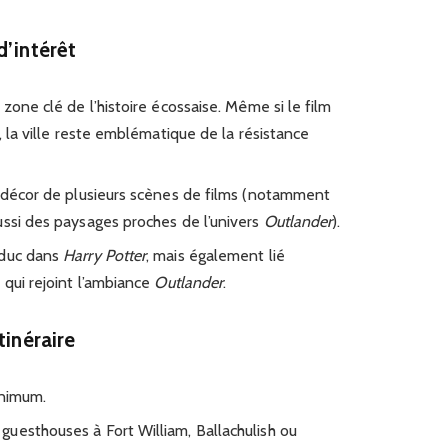
d’intérêt
zone clé de l’histoire écossaise. Même si le film
, la ville reste emblématique de la résistance
, décor de plusieurs scènes de films (notamment
ssi des paysages proches de l’univers
Outlander
).
aduc dans
Harry Potter
, mais également lié
 qui rejoint l’ambiance
Outlander
.
tinéraire
inimum.
uesthouses à Fort William, Ballachulish ou