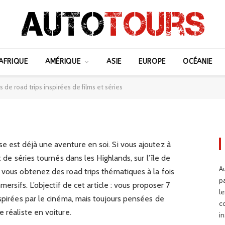
en Écosse : 7 ambiances
AFRIQUE
AMÉRIQUE
ASIE
EUROPE
OCÉANIE
irées de films et séries
de road trips inspirées de films et séries
e est déjà une aventure en soi. Si vous ajoutez à
t de séries tournés dans les Highlands, sur l’île de
Au
 vous obtenez des road trips thématiques à la fois
p
mersifs. L’objectif de cet article : vous proposer 7
l
nspirées par le cinéma, mais toujours pensées de
c
 réaliste en voiture.
in