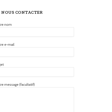
NOUS CONTACTER
tre nom
re e-mail
jet
re message (facultatif)