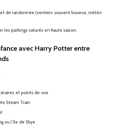
 et de randonnée (sentiers souvent boueux, météo
er les parkings saturés en haute saison.
fance avec Harry Potter entre
nds
s
ittéraires et points de vue
bite Steam Train
nt
ig ou l’île de Skye