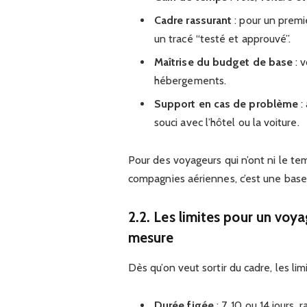
Cadre rassurant
: pour un premie
un tracé “testé et approuvé”.
Maîtrise du budget de base
: v
hébergements.
Support en cas de problème
:
souci avec l’hôtel ou la voiture.
Pour des voyageurs qui n’ont ni le te
compagnies aériennes, c’est une base 
2.2. Les limites pour un voya
mesure
Dès qu’on veut sortir du cadre, les lim
Durée figée
: 7, 10 ou 14 jours,