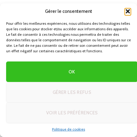
Identifier clairement son profil avant de tracer la première
Gérer le consentement
ligne de son itinéraire permet de bâtir un voyage dans
Pour offrir les meilleures expériences, nous utilisons des technologies telles
lequel les journées s’enchaînent de manière logique, sans
que les cookies pour stocker et/ou accéder aux informations des appareils.
surcharge et sans frustration évitable. C’est la base d’un
Le fait de consentir à ces technologies nous permettra de traiter des
données telles que le comportement de navigation ou les ID uniques sur ce
autotour réellement adapté à vos besoins, et non calqué
site. Le fait de ne pas consentir ou de retirer son consentement peut avoir
sur celui du voisin.
un effet négatif sur certaines caractéristiques et fonctions.
OK
PREVIOUS ARTICLE
NEXT ARTICLE
Autotour en Afrique du Sud :
Voyage autotour : 7 profils
GÉRER LES REFUS
de la Route des Jardins au
de voyageurs et leurs
parc Kruger, entre océan et
itinéraires parfaits
safaris
VOIR LES PRÉFÉRENCES
Politique de cookies
AUTRES ARTICLES QUI POURRAIENT
VOUS
INTÉRESSER