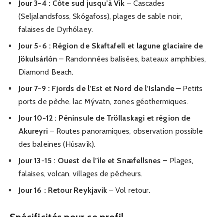
Jour 3-4 : Côte sud jusqu’à Vik
– Cascades
(Seljalandsfoss, Skógafoss), plages de sable noir,
falaises de Dyrhólaey.
Jour 5-6 : Région de Skaftafell et lagune glaciaire de
Jökulsárlón
– Randonnées balisées, bateaux amphibies,
Diamond Beach.
Jour 7-9 : Fjords de l’Est et Nord de l’Islande
– Petits
ports de pêche, lac Mývatn, zones géothermiques.
Jour 10-12 : Péninsule de Tröllaskagi et région de
Akureyri
– Routes panoramiques, observation possible
des baleines (Húsavík).
Jour 13-15 : Ouest de l’île et Snæfellsnes
– Plages,
falaises, volcan, villages de pêcheurs.
Jour 16 : Retour Reykjavik
– Vol retour.