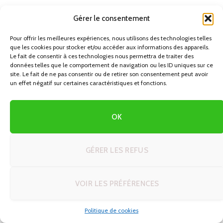
Découvrez Windhoek : Votre Guide Ultime pour un
Gérer le consentement
Road Trip en Namibie
25/06/2026
Pour offrir les meilleures expériences, nous utilisons des technologies telles
que les cookies pour stocker et/ou accéder aux informations des appareils.
Le fait de consentir à ces technologies nous permettra de traiter des
données telles que le comportement de navigation ou les ID uniques sur ce
site. Le fait de ne pas consentir ou de retirer son consentement peut avoir
un effet négatif sur certaines caractéristiques et fonctions.
OK
GÉRER LES REFUS
VOIR LES PRÉFÉRENCES
AFRIQUE
Astuces et techniques voyage en autotour : le guide
complet pour réussir votre road trip
Politique de cookies