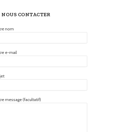
NOUS CONTACTER
tre nom
re e-mail
jet
re message (facultatif)