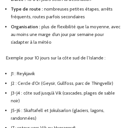
Type de route :
nombreuses petites étapes, arrêts
fréquents, routes parfois secondaires
Organisation :
plus de flexibilité que la moyenne, avec
au moins une marge d’un jour par semaine pour
s’adapter à la météo
Exemple pour 10 jours sur la côte sud de l’Islande :
J1 : Reykjavik
J2 : Cercle d’Or (Geysir, Gullfoss, parc de Thingvellir)
J3-J4 : côte sud jusqu’à Vik (cascades, plages de sable
noir)
J5-J6 : Skaftafell et Jokulsarlon (glaciers, lagons,
randonnées)
J7 : retour vers Vik ou Hveragerdi