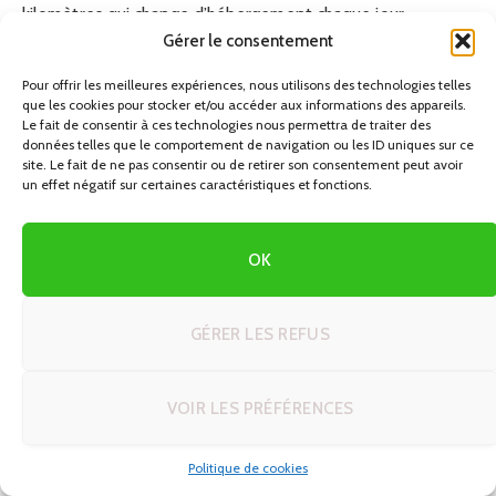
kilomètres qui change d’hébergement chaque jour.
Gérer le consentement
Dans mon expérience, la structure de coûts d’un voyage
Pour offrir les meilleures expériences, nous utilisons des technologies telles
autotour repose principalement sur :
que les cookies pour stocker et/ou accéder aux informations des appareils.
Le fait de consentir à ces technologies nous permettra de traiter des
données telles que le comportement de navigation ou les ID uniques sur ce
La location de la voiture (type de véhicule, assurance,
site. Le fait de ne pas consentir ou de retirer son consentement peut avoir
durée).
un effet négatif sur certaines caractéristiques et fonctions.
Le carburant et les péages.
OK
Les hébergements (nombre de nuits et catégorie).
Les activités payantes (parcs, musées, excursions).
GÉRER LES REFUS
Adapter son itinéraire à son profil permet de mieux
maîtriser chaque poste de dépense. Par exemple, un profil
VOIR LES PRÉFÉRENCES
budget serré aura intérêt à limiter les grandes distances et
les pays à péages élevés, tandis qu’un profil photographe
Politique de cookies
acceptera de dépenser plus pour accéder à des zones