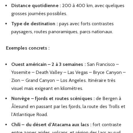
Distance quotidienne :
200 à 400 km, avec quelques
grosses journées possibles.
Type de destination :
pays avec forts contrastes
paysagers, routes panoramiques, parcs nationaux.
Exemples concrets :
Ouest américain – 2 à 3 semaines :
San Francisco –
Yosemite – Death Valley – Las Vegas – Bryce Canyon –
Zion – Grand Canyon – Los Angeles. Itinéraire très
visuel mais exigeant en kilomètres.
Norvège – fjords et routes scéniques :
de Bergen à
Ålesund en passant par les fjords, la route des Trolls et
l’Atlantique Road.
Chili – du désert d’Atacama aux lacs :
fort contraste
entre zones arides, volcans, et région des lacs au sud.