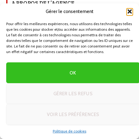
A PROPOS DE L’AGENCE
Gérer le consentement
Autotours.fr est plus qu'un site, c'est votre passeport pour des
Pour offrir les meilleures expériences, nous utilisons des technologies telles
voyages exceptionnels sur les routes du monde. Rejoignez notre
que les cookies pour stocker et/ou accéder aux informations des appareils.
communauté de voyageurs et laissez-vous inspirer pour votre
Le fait de consentir à ces technologies nous permettra de traiter des
prochain circuit en autotour.
données telles que le comportement de navigation ou les ID uniques sur ce
site. Le fait de ne pas consentir ou de retirer son consentement peut avoir
un effet négatif sur certaines caractéristiques et fonctions.
NOUS CONTACTER
OK
Votre nom
GÉRER LES REFUS
Votre e-mail
VOIR LES PRÉFÉRENCES
Objet
Politique de cookies