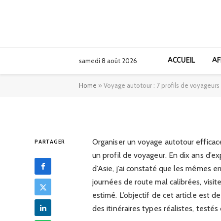
AFRIQUE
Voyage autotour :
ACCUEIL
AF
samedi 8 août 2026
leurs itinéraires 
Home
»
Voyage autotour : 7 profils de voyageurs e
27/06/2025
Organiser un voyage autotour efficace,
PARTAGER
un profil de voyageur. En dix ans d’e
d’Asie, j’ai constaté que les mêmes e
journées de route mal calibrées, vis
estimé. L’objectif de cet article est d
des itinéraires types réalistes, testés