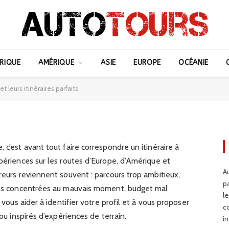
 7 profils de voyageurs et
RIQUE
AMÉRIQUE
ASIE
EUROPE
OCÉANIE
parfaits
t leurs itinéraires parfaits
 c’est avant tout faire correspondre un itinéraire à
xpériences sur les routes d’Europe, d’Amérique et
Au
rreurs reviennent souvent : parcours trop ambitieux,
p
ites concentrées au mauvais moment, budget mal
l
e vous aider à identifier votre profil et à vous proposer
c
 ou inspirés d’expériences de terrain.
in