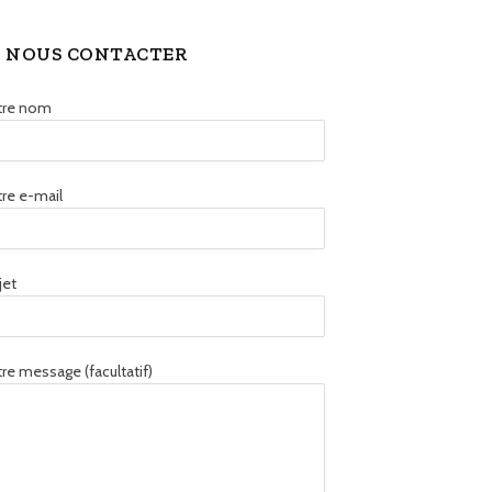
NOUS CONTACTER
tre nom
re e-mail
jet
re message (facultatif)