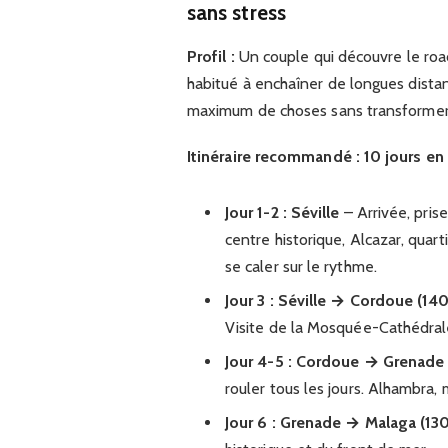
sans stress
Profil :
Un couple qui découvre le road
habitué à enchaîner de longues distanc
maximum de choses sans transformer
Itinéraire recommandé : 10 jours e
Jour 1-2 : Séville
– Arrivée, pris
centre historique, Alcazar, quar
se caler sur le rythme.
Jour 3 : Séville → Cordoue (14
Visite de la Mosquée-Cathédrale,
Jour 4-5 : Cordoue → Grenade
rouler tous les jours. Alhambra, m
Jour 6 : Grenade → Malaga (13