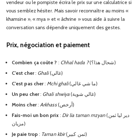
vendeur ou le pompiste écrira le prix sur une calculatrice si
vous semblez hésiter. Mais savoir reconnaître au moins «
khamsine », « mya » et « âchrine » vous aide à suivre la
conversation sans dépendre uniquement des gestes.
Prix, négociation et paiement
Combien ça coûte ?
:
Chhal hada ?
(شحال هذا؟)
C’est cher
:
Ghali
(غالي)
C’est pas cher
:
Mchi ghali
(ما شي غالي)
Un peu cher
:
Ghali shwiya
(غالي شوية)
Moins cher
:
Arkhass
(أرخص)
Fais-moi un bon prix
:
Dir lia taman mzyan
(دير ليا ثمن
مزيان)
Je paie trop
:
Taman kbir
(ثمن كبير)