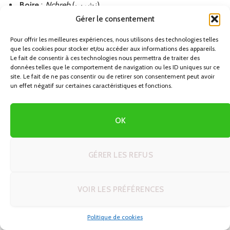
Boire
:
Nchreb
(نشرب)
Gérer le consentement
Petit-déjeuner
:
Ftour
(فطور)
Déjeuner
:
Ghdda
(غدا)
Pour offrir les meilleures expériences, nous utilisons des technologies telles
que les cookies pour stocker et/ou accéder aux informations des appareils.
Dîner
:
Acha
(عشا)
Le fait de consentir à ces technologies nous permettra de traiter des
données telles que le comportement de navigation ou les ID uniques sur ce
Viande
:
L-ham
(لحم)
site. Le fait de ne pas consentir ou de retirer son consentement peut avoir
un effet négatif sur certaines caractéristiques et fonctions.
Poulet
:
Djej
(دجاج)
Poisson
:
Hout
(حوت)
OK
Légumes
:
Khodra
(خضرة)
Pain
:
Khobz
(خبز)
GÉRER LES REFUS
Pour commander simplement : « Afak, tajine djej, khobz, w
maâ (eau) ». Dans beaucoup de destinations touristiques
VOIR LES PRÉFÉRENCES
au Maroc, les serveurs parleront français, mais dans les
petits cafés routiers fréquentés par les locaux, la darija
Politique de cookies
facilitera l’échange.