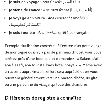
Je suis en voyage
:
Ana f-ssefr
(أنا فالسفر)
Je viens de France
:
Ana men fransa
(أنا من فرنسا)
Je voyage en voiture
:
Ana kansser f tomobil
(أنا
كانتسّافر فطوموبيل)
Je suis touriste
:
Ana touriste
(prêté au français)
Exemple d’utilisation concrète : à l’entrée d’un petit village
de montagne où il n’y a pas de panneau d’hôtel, vous vous
arrêtez près d’une boutique et demandez : « Salam, afak,
ana f-ssefr, ana touriste, kayn hôtel hnaya ? ». Même avec
un accent approximatif, l’effort sera apprécié et on vous
orientera généralement vers une maison d’hôte, un gîte
ou une personne du village qui loue des chambres.
Différences de registre à connaître