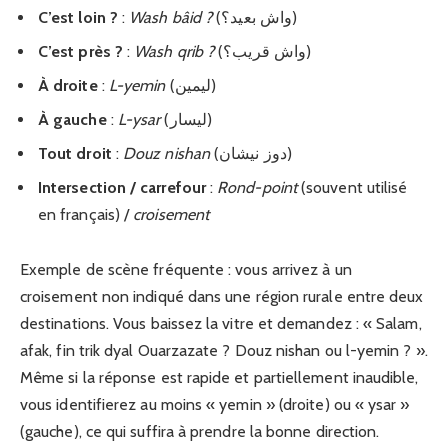
C’est loin ?
:
Wash bâid ?
(واش بعيد؟)
C’est près ?
:
Wash qrib ?
(واش قريب؟)
À droite
:
L-yemin
(ليمين)
À gauche
:
L-ysar
(ليسار)
Tout droit
:
Douz nishan
(دوز نيشان)
Intersection / carrefour
:
Rond-point
(souvent utilisé
en français) /
croisement
Exemple de scène fréquente : vous arrivez à un
croisement non indiqué dans une région rurale entre deux
destinations. Vous baissez la vitre et demandez : « Salam,
afak, fin trik dyal Ouarzazate ? Douz nishan ou l-yemin ? ».
Même si la réponse est rapide et partiellement inaudible,
vous identifierez au moins « yemin » (droite) ou « ysar »
(gauche), ce qui suffira à prendre la bonne direction.