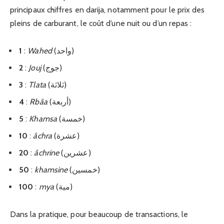
principaux chiffres en darija, notamment pour le prix des
pleins de carburant, le coût d’une nuit ou d’un repas :
1
:
Wahed
(واحد)
2
:
Jouj
(جوج)
3
:
Tlata
(ثلاثة)
4
:
Rbâa
(أربعة)
5
:
Khamsa
(خمسة)
10
:
âchra
(عشرة)
20
:
âchrine
(عشرين)
50
:
khamsine
(خمسين)
100
:
mya
(مية)
Dans la pratique, pour beaucoup de transactions, le