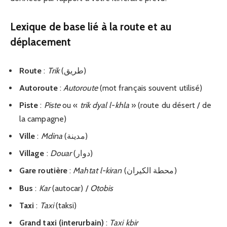
Lexique de base lié à la route et au
déplacement
Route
:
Trik
(طريق)
Autoroute
:
Autoroute
(mot français souvent utilisé)
Piste
:
Piste
ou «
trik dyal l-khla
» (route du désert / de
la campagne)
Ville
:
Mdina
(مدينة)
Village
:
Douar
(دوار)
Gare routière
:
Mahtat l-kiran
(محطة الكيران)
Bus
:
Kar
(autocar) /
Otobis
Taxi
:
Taxi
(taksi)
Grand taxi (interurbain)
:
Taxi kbir