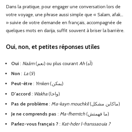
Dans la pratique, pour engager une conversation lors de
votre voyage, une phrase aussi simple que « Salam, afak…
» suivie de votre demande en français, accompagnée de
quelques mots en darija, suffit souvent à briser la barrière.
Oui, non, et petites réponses utiles
Oui
:
Naâm
(نعم) ou plus courant
Ah
(آه)
Non
:
La
(لا)
Peut-être
:
Ymken
(يمكن)
D’accord
:
Wakha
(واخا)
Pas de problème
:
Ma-kayn mouchkil
(ماكاين مشكل)
Je ne comprends pas
:
Ma-fhemtch
(ما فهمتش)
Parlez-vous français ?
:
Kat-hder l-franssaouia ?