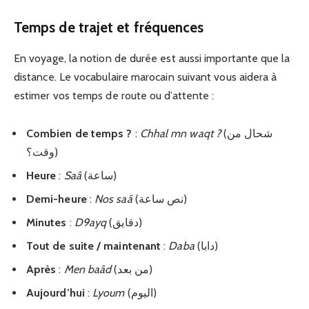
Temps de trajet et fréquences
En voyage, la notion de durée est aussi importante que la
distance. Le vocabulaire marocain suivant vous aidera à
estimer vos temps de route ou d’attente :
Combien de temps ?
:
Chhal mn waqt ?
(شحال من
وقت؟)
Heure
:
Saâ
(ساعة)
Demi-heure
:
Nos saâ
(نص ساعة)
Minutes
:
D9ayq
(دقايق)
Tout de suite / maintenant
:
Daba
(دابا)
Après
:
Men baâd
(من بعد)
Aujourd’hui
:
Lyoum
(اليوم)