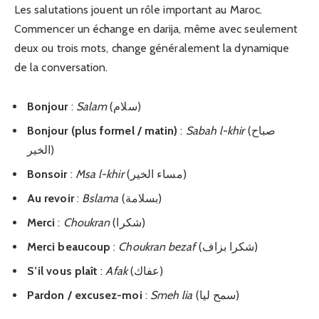
Les salutations jouent un rôle important au Maroc.
Commencer un échange en darija, même avec seulement
deux ou trois mots, change généralement la dynamique
de la conversation.
Bonjour
:
Salam
(سلام)
Bonjour (plus formel / matin)
:
Sabah l-khir
(صباح
الخير)
Bonsoir
:
Msa l-khir
(مساء الخير)
Au revoir
:
Bslama
(بسلامة)
Merci
:
Choukran
(شكرا)
Merci beaucoup
:
Choukran bezaf
(شكرا بزاف)
S’il vous plaît
:
Afak
(عفاك)
Pardon / excusez-moi
:
Smeh lia
(سمح ليا)