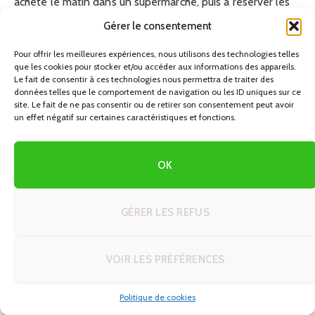
acheté le matin dans un supermarché, puis à réserver les
restaurants pour le soir, lorsque vous êtes plus reposé et
Gérer le consentement
que vous prenez le temps de déguster.
Pour offrir les meilleures expériences, nous utilisons des technologies telles
que les cookies pour stocker et/ou accéder aux informations des appareils.
En termes de sécurité, le secteur Vilamoura – Faro est
Le fait de consentir à ces technologies nous permettra de traiter des
globalement tranquille, mais comme partout, quelques
données telles que le comportement de navigation ou les ID uniques sur ce
site. Le fait de ne pas consentir ou de retirer son consentement peut avoir
précautions s’imposent. Ne laissez pas d’objets visibles
un effet négatif sur certaines caractéristiques et fonctions.
dans votre voiture lorsque vous la stationnez pour
plusieurs heures, surtout près des plages ou dans des
OK
parkings un peu isolés. Rangez les sacs, appareils photo et
autres objets de valeur dans le coffre avant d’arriver sur le
parking, pour ne pas attirer l’attention. Le vol à la roulotte
GÉRER LES REFUS
reste rare, mais mieux vaut ne pas faciliter les choses.
Enfin, gardez une certaine flexibilité dans votre planning.
VOIR LES PRÉFÉRENCES
Il est tentant de remplir chaque journée, mais un autotour
n’est pas un marathon. Prévoyez au moins une journée «
Politique de cookies
allégée », centrée sur une seule plage ou un seul secteur,