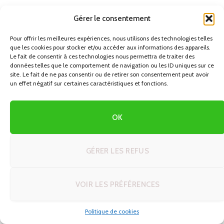
des enfants, budget serré) ?
Gérer le consentement
En fonction des réponses, on voit rapidement se dessiner
Pour offrir les meilleures expériences, nous utilisons des technologies telles
que les cookies pour stocker et/ou accéder aux informations des appareils.
un profil dominant. C’est à partir de ce profil que l’on peut
Le fait de consentir à ces technologies nous permettra de traiter des
adapter les durées de trajet, le nombre de nuits par étape,
données telles que le comportement de navigation ou les ID uniques sur ce
site. Le fait de ne pas consentir ou de retirer son consentement peut avoir
le niveau de réservation à l’avance, ou encore le type de
un effet négatif sur certaines caractéristiques et fonctions.
routes à privilégier.
OK
7 profils de voyageurs en autotour et
l’itinéraire qui leur correspond
GÉRER LES REFUS
1. Le voyageur « première fois en autotour »
VOIR LES PRÉFÉRENCES
Profil : vous n’avez jamais fait de véritable road trip ou
seulement quelques courts trajets d’une journée ou deux.
Politique de cookies
L’idée de changer souvent d’hébergement et de gérer la