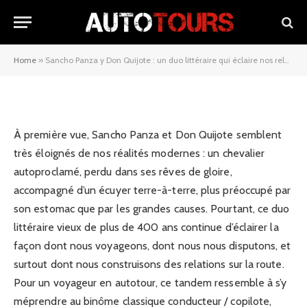
duo littéraire qui éclaire nos
relations modernes
Home
»
Sancho Panza y Don Quijote : un duo littéraire qui éclaire nos relations modernes
24/12/2025
À première vue, Sancho Panza et Don Quijote semblent
très éloignés de nos réalités modernes : un chevalier
autoproclamé, perdu dans ses rêves de gloire,
accompagné d’un écuyer terre-à-terre, plus préoccupé par
son estomac que par les grandes causes. Pourtant, ce duo
littéraire vieux de plus de 400 ans continue d’éclairer la
façon dont nous voyageons, dont nous nous disputons, et
surtout dont nous construisons des relations sur la route.
Pour un voyageur en autotour, ce tandem ressemble à s’y
méprendre au binôme classique conducteur / copilote,