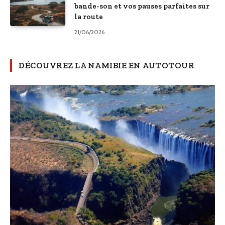
bande-son et vos pauses parfaites sur
la route
21/06/2026
DÉCOUVREZ LA NAMIBIE EN AUTOTOUR
AFRIQUE
De Cervantès à Tokyo : comment
le mythe de Don Quijote s’est