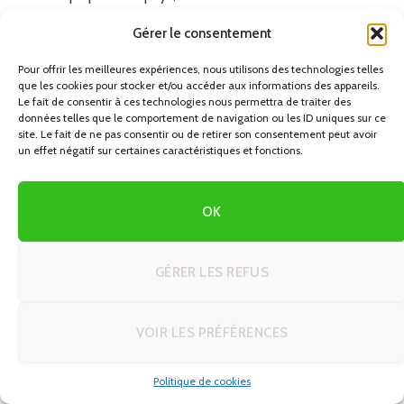
à la littérature, à l’Espagne et aux illusions d’un chevalier
Gérer le consentement
un peu fou. Au Japon, “Don Quijote” (ドン・キホーテ)
évoque d’abord un magasin de plusieurs étages, rempli de
Pour offrir les meilleures expériences, nous utilisons des technologies telles
que les cookies pour stocker et/ou accéder aux informations des appareils.
promos, de gadgets et de produits du quotidien.
Le fait de consentir à ces technologies nous permettra de traiter des
données telles que le comportement de navigation ou les ID uniques sur ce
site. Le fait de ne pas consentir ou de retirer son consentement peut avoir
Le choix du nom apporte une touche exotique : un nom
un effet négatif sur certaines caractéristiques et fonctions.
européen, immédiatement identifiable et distinctif dans
le paysage commercial japonais.
OK
L’idée de “folie” et d’excès colle finalement bien au
concept : rayons surchargés, prix cassés, promotions
permanentes, lumières et musiques omniprésentes.
GÉRER LES REFUS
Pour le voyageur, ce décalage crée un premier effet de
surprise : on ne visite pas un monument littéraire, mais
VOIR LES PRÉFÉRENCES
une sorte de bazar géant hyper moderne.
Politique de cookies
Ce glissement du mythe au marchand est un bon exemple