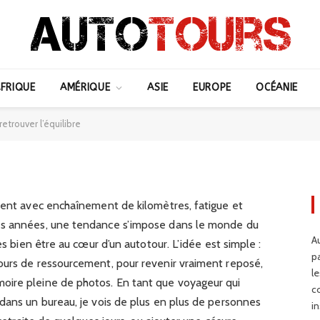
re pour se ressourcer et
FRIQUE
AMÉRIQUE
ASIE
EUROPE
OCÉANIE
ibre
retrouver l’équilibre
ément avec enchaînement de kilomètres, fatigue et
es années, une tendance s’impose dans le monde du
Au
es bien être au cœur d’un autotour. L’idée est simple :
p
ours de ressourcement, pour revenir vraiment reposé,
l
oire pleine de photos. En tant que voyageur qui
c
dans un bureau, je vois de plus en plus de personnes
in