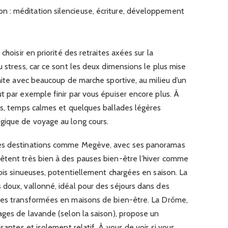
ion : méditation silencieuse, écriture, développement
choisir en priorité des retraites axées sur la
u stress, car ce sont les deux dimensions le plus mise
raite avec beaucoup de marche sportive, au milieu d’un
t par exemple finir par vous épuiser encore plus. À
es, temps calmes et quelques ballades légères
gique de voyage au long cours.
Des destinations comme Megève, avec ses panoramas
êtent très bien à des pauses bien-être l’hiver comme
fois sinueuses, potentiellement chargées en saison. La
 doux, vallonné, idéal pour des séjours dans des
les transformées en maisons de bien-être. La Drôme,
ages de lavande (selon la saison), propose un
isantes et isolement relatif. À vous de voir si vous