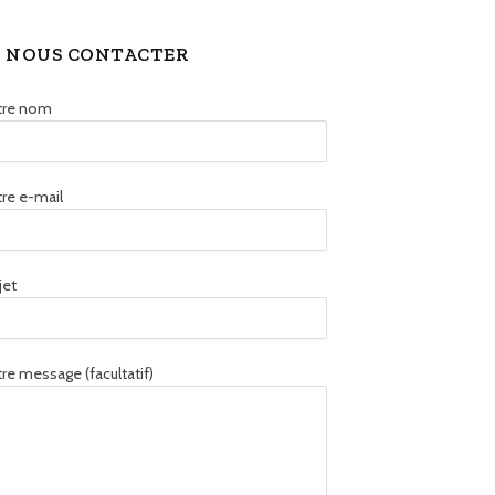
NOUS CONTACTER
tre nom
re e-mail
jet
re message (facultatif)