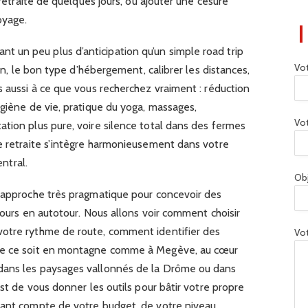
 retraite de quelques jours, ou ajouter une césure
oyage.
un peu plus d’anticipation qu’un simple road trip
Vo
ion, le bon type d’hébergement, calibrer les distances,
s aussi à ce que vous recherchez vraiment : réduction
ygiène de vie, pratique du yoga, massages,
Vot
tion plus pure, voire silence total dans des fermes
re retraite s’intègre harmonieusement dans votre
entral.
Ob
e approche très pragmatique pour concevoir des
jours en autotour. Nous allons voir comment choisir
votre rythme de route, comment identifier des
Vot
que ce soit en montagne comme à Megève, au cœur
dans les paysages vallonnés de la Drôme ou dans
est de vous donner les outils pour bâtir votre propre
nant compte de votre budget, de votre niveau