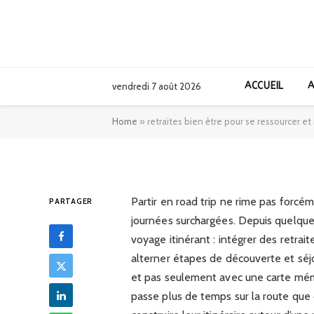
EUROPE
retraites bien êt
ACCUEIL
A
vendredi 7 août 2026
retrouver l’équil
Home
»
retraites bien être pour se ressourcer et 
25/05/2026
Partir en road trip ne rime pas forc
PARTAGER
journées surchargées. Depuis quelqu
voyage itinérant : intégrer des retrait
alterner étapes de découverte et séj
et pas seulement avec une carte mém
passe plus de temps sur la route que 