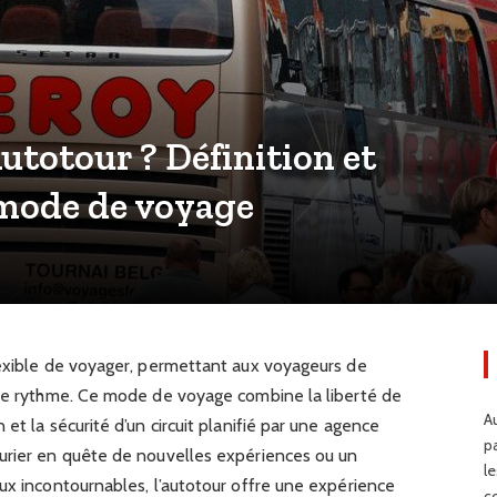
utotour ? Définition et
 mode de voyage
lexible de voyager, permettant aux voyageurs de
pre rythme. Ce mode de voyage combine la liberté de
Au
et la sécurité d’un circuit planifié par une agence
p
urier en quête de nouvelles expériences ou un
l
ux incontournables, l’autotour offre une expérience
c