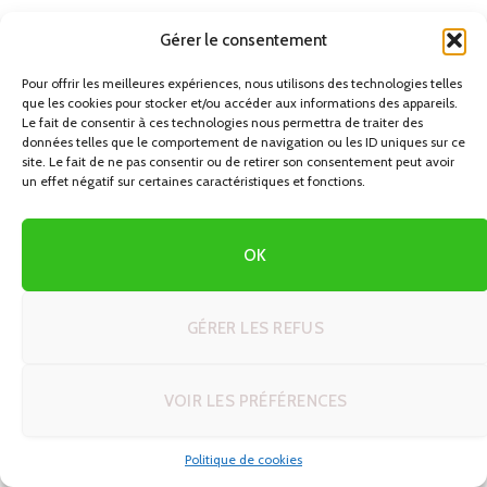
Jours fériés locaux
: ils impactent les ouvertures de
Gérer le consentement
musées, le prix des hébergements et la densité du
trafic sur les routes.
Pour offrir les meilleures expériences, nous utilisons des technologies telles
que les cookies pour stocker et/ou accéder aux informations des appareils.
Le fait de consentir à ces technologies nous permettra de traiter des
Un même itinéraire peut être parfaitement fluide en mai
données telles que le comportement de navigation ou les ID uniques sur ce
site. Le fait de ne pas consentir ou de retirer son consentement peut avoir
et cauchemardesque en août. Vérifiez les conditions pays
un effet négatif sur certaines caractéristiques et fonctions.
par pays, voire région par région : c’est l’une des
astuces
de voyage en autotour
les plus sous-estimées.
OK
Limiter la zone géographique pour mieux
vivre le voyage
GÉRER LES REFUS
Vouloir « tout voir » d’un pays en deux semaines est
techniquement possible, mais rarement satisfaisant. La
VOIR LES PRÉFÉRENCES
méthode concrète pour calibrer votre zone :
Politique de cookies