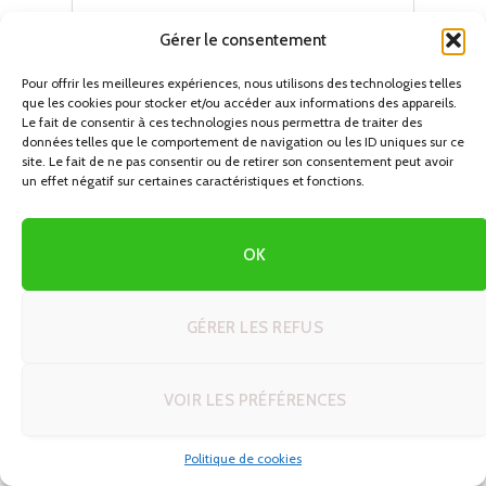
Gérer le consentement
Pour offrir les meilleures expériences, nous utilisons des technologies telles
que les cookies pour stocker et/ou accéder aux informations des appareils.
Le fait de consentir à ces technologies nous permettra de traiter des
données telles que le comportement de navigation ou les ID uniques sur ce
site. Le fait de ne pas consentir ou de retirer son consentement peut avoir
un effet négatif sur certaines caractéristiques et fonctions.
OK
DERNIERS CIRCUITS EN AUTOTOUR
GÉRER LES REFUS
Créer son itinéraire de rêve en voyage
VOIR LES PRÉFÉRENCES
autotour : 5 modèles prêts à adapter
26/06/2026
Politique de cookies