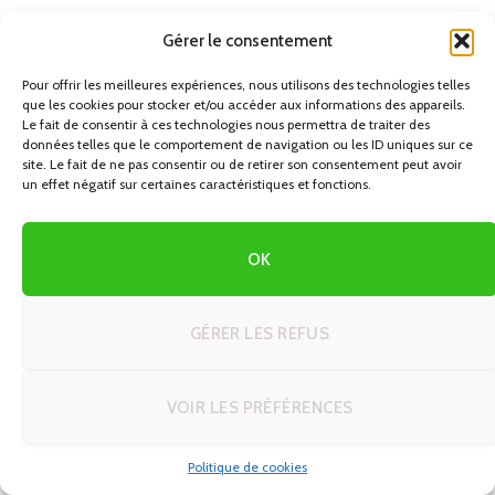
Gérer le consentement
Pour offrir les meilleures expériences, nous utilisons des technologies telles
A PROPOS DE L’AGENCE
que les cookies pour stocker et/ou accéder aux informations des appareils.
Le fait de consentir à ces technologies nous permettra de traiter des
données telles que le comportement de navigation ou les ID uniques sur ce
Autotours.fr est plus qu'un site, c'est votre passeport pour des
site. Le fait de ne pas consentir ou de retirer son consentement peut avoir
voyages exceptionnels sur les routes du monde. Rejoignez notre
un effet négatif sur certaines caractéristiques et fonctions.
communauté de voyageurs et laissez-vous inspirer pour votre
prochain circuit en autotour.
OK
NOUS CONTACTER
GÉRER LES REFUS
Votre nom
VOIR LES PRÉFÉRENCES
Votre e-mail
Politique de cookies