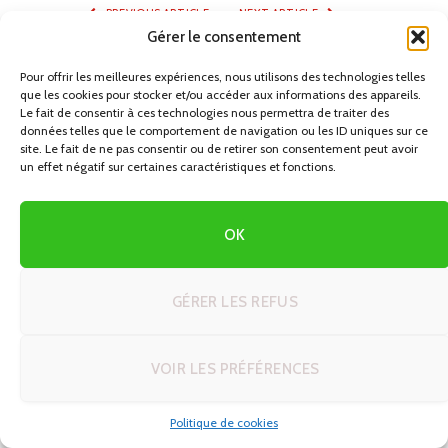
PREVIOUS ARTICLE
NEXT ARTICLE
Gérer le consentement
Les Saveurs
Découvrez l’Histoire
Méditerranéennes :
Fascinante du Parc National
Pour offrir les meilleures expériences, nous utilisons des technologies telles
Gastronomie de Majorque et
de Zion
que les cookies pour stocker et/ou accéder aux informations des appareils.
Minorque
Le fait de consentir à ces technologies nous permettra de traiter des
données telles que le comportement de navigation ou les ID uniques sur ce
site. Le fait de ne pas consentir ou de retirer son consentement peut avoir
un effet négatif sur certaines caractéristiques et fonctions.
AUTRES ARTICLES QUI POURRAIENT
VOUS
INTÉRESSER
OK
GÉRER LES REFUS
VOIR LES PRÉFÉRENCES
Politique de cookies